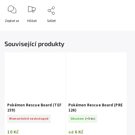
Zeptat se
Hlídat
Sdílet
Související produkty
Pokémon Rescue Board (TEF
Pokémon Rescue Board (PRE
159)
126)
Momentálně nedostupné
Skladem
(>5 ks)
10 Kč
6 Kč
od