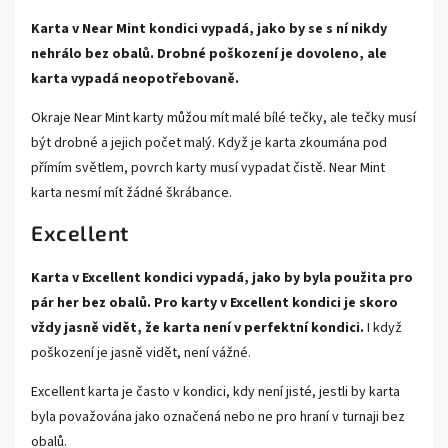
Karta v Near Mint kondici vypadá, jako by se s ní nikdy
nehrálo bez obalů. Drobné poškození je dovoleno, ale
karta vypadá neopotřebovaně.
Okraje Near Mint karty můžou mít malé bílé tečky, ale tečky musí
být drobné a jejich počet malý. Když je karta zkoumána pod
přímím světlem, povrch karty musí vypadat čistě. Near Mint
karta nesmí mít žádné škrábance.
Excellent
Karta v Excellent kondici vypadá, jako by byla použita pro
pár her bez obalů. Pro karty v Excellent kondici je skoro
vždy jasně vidět, že karta není v perfektní kondici.
I když
poškození je jasně vidět, není vážné.
Excellent karta je často v kondici, kdy není jisté, jestli by karta
byla považována jako označená nebo ne pro hraní v turnaji bez
obalů.