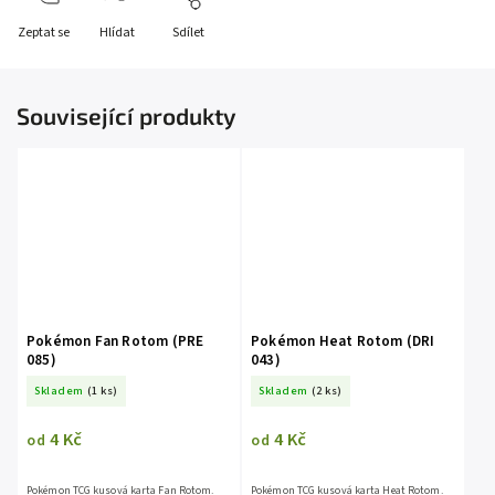
Zeptat se
Hlídat
Sdílet
Související produkty
Pokémon Fan Rotom (PRE
Pokémon Heat Rotom (DRI
085)
043)
Skladem
(1 ks)
Skladem
(2 ks)
4 Kč
4 Kč
od
od
Pokémon TCG kusová karta Fan Rotom.
Pokémon TCG kusová karta Heat Rotom.