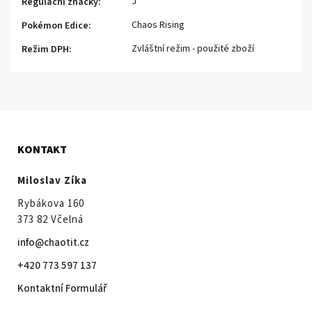
J
Regulační značky
:
Chaos Rising
Pokémon Edice
:
Zvláštní režim - použité zboží
Režim DPH
:
KONTAKT
Miloslav Zíka
Rybákova 160
373 82 Včelná
info@chaotit.cz
+420 773 597 137
Kontaktní Formulář