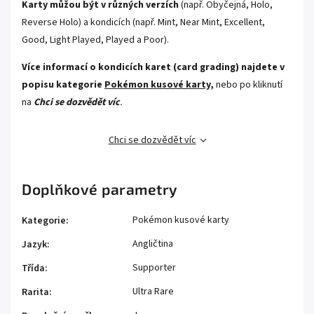
Karty můžou být v různých verzích
(např. Obyčejná, Holo,
Reverse Holo) a kondicích (např. Mint, Near Mint, Excellent,
Good, Light Played, Played a Poor).
Více informací o kondicích karet (card grading) najdete v
popisu kategorie
Pokémon kusové karty,
nebo po kliknutí
na
Chci se dozvědět víc
.
Chci se dozvědět víc
Doplňkové parametry
Pokémon kusové karty
Kategorie
:
Angličtina
Jazyk
:
Supporter
Třída
:
Ultra Rare
Rarita
: