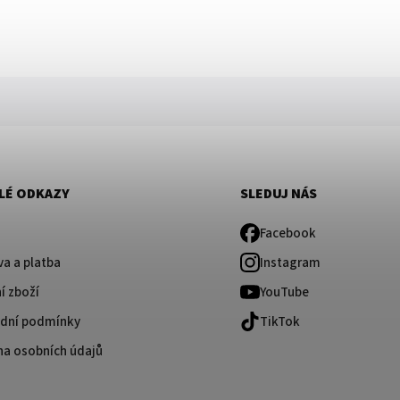
LÉ ODKAZY
SLEDUJ NÁS
Facebook
a a platba
Instagram
í zboží
YouTube
dní podmínky
TikTok
na osobních údajů