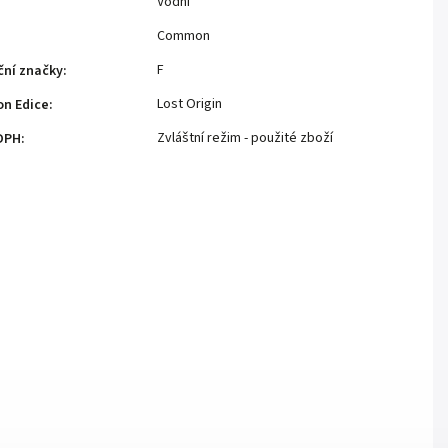
Vodní
Common
F
ční značky
:
Lost Origin
n Edice
:
Zvláštní režim - použité zboží
DPH
: