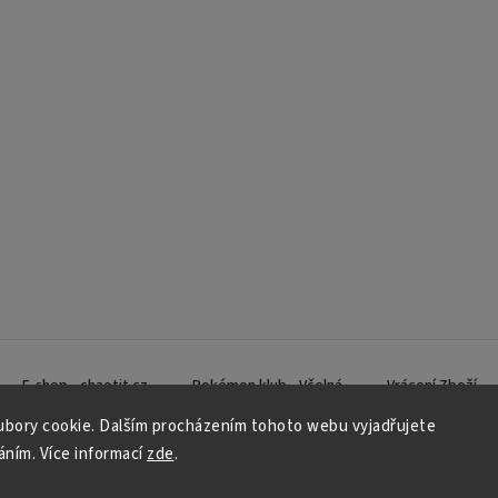
E-shop - chaotit.cz
Pokémon klub - Včelná
Vrácení Zboží
bory cookie. Dalším procházením tohoto webu vyjadřujete
váním. Více informací
zde
.