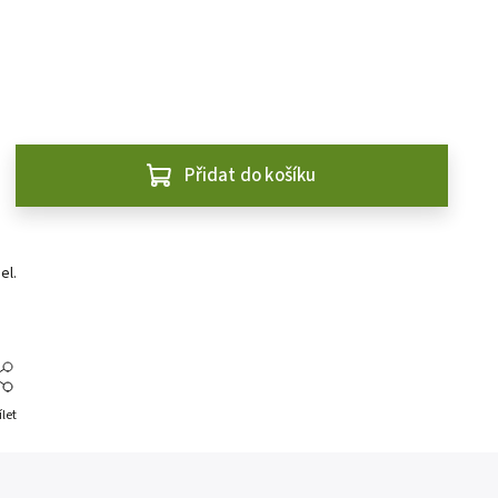
Přidat do košíku
el.
ílet