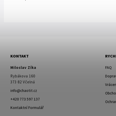
KONTAKT
RYCH
Miloslav Zíka
FAQ
Rybákova 160
Doprav
373 82 Včelná
Vrácen
info@chaotit.cz
Obcho
+420 773 597 137
Ochra
Kontaktní Formulář