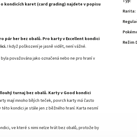
Typ
:
 o kondicích karet (card grading) najdete v popisu
Rarita
:
Regula
Pokémo
ro pár her bez obalů. Pro karty v Excellent kondici
Režim 
ici.
I když poškození je jasně vidět, není vážné.
arta byla považována jako označená nebo ne pro hraní v
dlouhý turnaj bez obalů. Karty v Good kondici
arty mají mnoho bílých teček, povrch karty má často
této kondici je stále jen z běžného hraní. Karta nesmí
ndici, ve které s nimi nelze hrát bez obalů, protože by