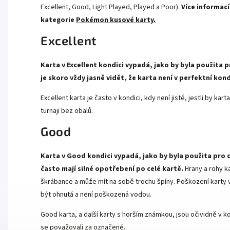
Excellent, Good, Light Played, Played a Poor).
Více informací
kategorie
Pokémon kusové karty.
Excellent
Karta v Excellent kondici vypadá, jako by byla použita p
je skoro vždy jasně vidět, že karta není v perfektní kond
Excellent karta je často v kondici, kdy není jisté, jestli by k
turnaji bez obalů.
Good
Karta v Good kondici vypadá, jako by byla použita pro 
často mají silné opotřebení po celé kartě.
Hrany a rohy k
škrábance a může mít na sobě trochu špíny. Poškození karty v 
být ohnutá a není poškozená vodou.
Good karta, a další karty s horším známkou, jsou očividně v ko
se považovali za označené.