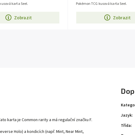
usová karta Seel.
Pokémon TCG kusová karta Seel.
Zobrazit
Zobrazit
Dop
Katego
Jazyk
:
Tato karta je
Common
rarity a má regulační značku F.
Třída
:
everse Holo) a kondicích (např. Mint, Near Mint,