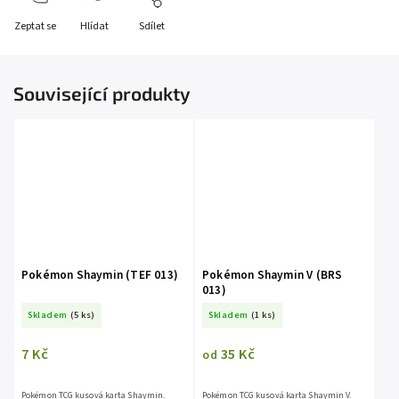
Zeptat se
Hlídat
Sdílet
Související produkty
Pokémon Shaymin (TEF 013)
Pokémon Shaymin V (BRS
013)
Skladem
(5 ks)
Skladem
(1 ks)
7 Kč
35 Kč
od
Pokémon TCG kusová karta Shaymin.
Pokémon TCG kusová karta Shaymin V.