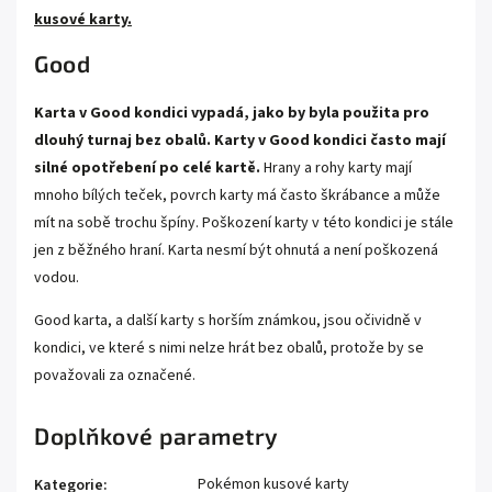
kusové karty.
Good
Karta v Good kondici vypadá, jako by byla použita pro
dlouhý turnaj bez obalů. Karty v Good kondici často mají
silné opotřebení po celé kartě.
Hrany a rohy karty mají
mnoho bílých teček, povrch karty má často škrábance a může
mít na sobě trochu špíny. Poškození karty v této kondici je stále
jen z běžného hraní. Karta nesmí být ohnutá a není poškozená
vodou.
Good karta, a další karty s horším známkou, jsou očividně v
kondici, ve které s nimi nelze hrát bez obalů, protože by se
považovali za označené.
Doplňkové parametry
Pokémon kusové karty
Kategorie
: