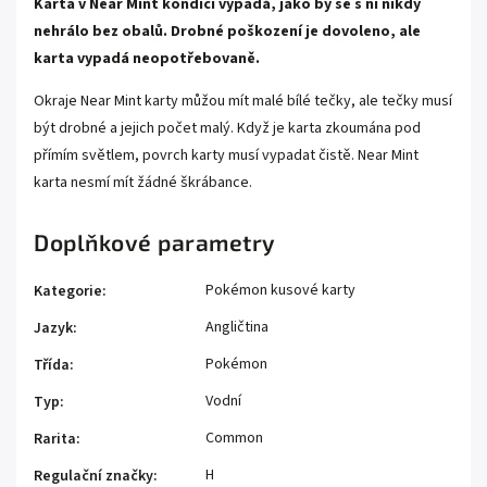
Karta v Near Mint kondici vypadá, jako by se s ní nikdy
nehrálo bez obalů. Drobné poškození je dovoleno, ale
karta vypadá neopotřebovaně.
Okraje Near Mint karty můžou mít malé bílé tečky, ale tečky musí
být drobné a jejich počet malý. Když je karta zkoumána pod
přímím světlem, povrch karty musí vypadat čistě. Near Mint
karta nesmí mít žádné škrábance.
Doplňkové parametry
Pokémon kusové karty
Kategorie
:
Angličtina
Jazyk
:
Pokémon
Třída
:
Vodní
Typ
:
Common
Rarita
:
H
Regulační značky
: