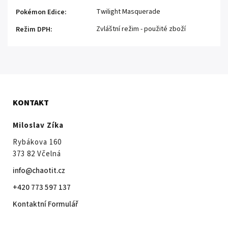
Twilight Masquerade
Pokémon Edice
:
Zvláštní režim - použité zboží
Režim DPH
:
KONTAKT
Miloslav Zíka
Rybákova 160
373 82 Včelná
info@chaotit.cz
+420 773 597 137
Kontaktní Formulář