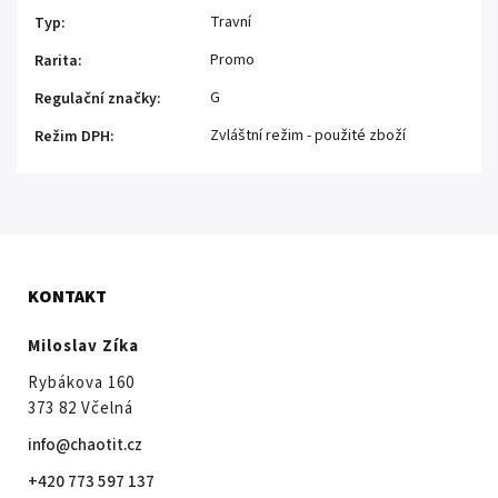
Travní
Typ
:
Promo
Rarita
:
G
Regulační značky
:
Zvláštní režim - použité zboží
Režim DPH
:
KONTAKT
Miloslav Zíka
Rybákova 160
373 82 Včelná
info@chaotit.cz
+420 773 597 137