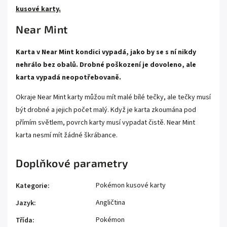
kusové karty.
Near Mint
Karta v Near Mint kondici vypadá, jako by se s ní nikdy
nehrálo bez obalů. Drobné poškození je dovoleno, ale
karta vypadá neopotřebovaně.
Okraje Near Mint karty můžou mít malé bílé tečky, ale tečky musí
být drobné a jejich počet malý. Když je karta zkoumána pod
přímím světlem, povrch karty musí vypadat čistě. Near Mint
karta nesmí mít žádné škrábance.
Doplňkové parametry
Pokémon kusové karty
Kategorie
:
Angličtina
Jazyk
:
Pokémon
Třída
: