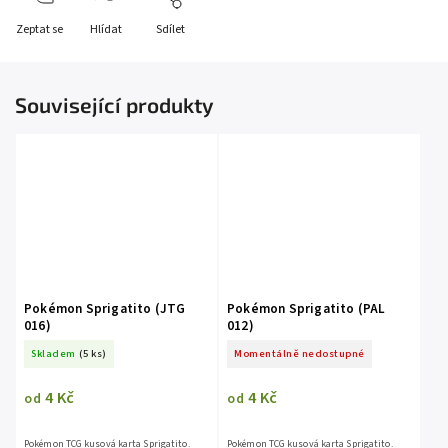
Zeptat se
Hlídat
Sdílet
Související produkty
Pokémon Sprigatito (JTG
Pokémon Sprigatito (PAL
016)
012)
Skladem
(5 ks)
Momentálně nedostupné
4 Kč
4 Kč
od
od
Pokémon TCG kusová karta Sprigatito.
Pokémon TCG kusová karta Sprigatito.