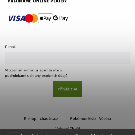
PŘIJÍMÁME ONLINE PLATBY
VISA
E-mail
Vložením e-mailu souhlasíte s
podmínkami ochrany osobních údajů
Přihlásit se
E-shop - chaotit.cz
Pokémon klub - Včelná
Vrácení Zboží