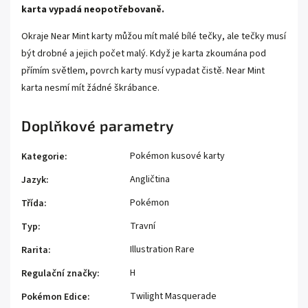
karta vypadá neopotřebovaně.
Okraje Near Mint karty můžou mít malé bílé tečky, ale tečky musí
být drobné a jejich počet malý. Když je karta zkoumána pod
přímím světlem, povrch karty musí vypadat čistě. Near Mint
karta nesmí mít žádné škrábance.
Doplňkové parametry
Pokémon kusové karty
Kategorie
:
Angličtina
Jazyk
:
Pokémon
Třída
:
Travní
Typ
:
Illustration Rare
Rarita
:
H
Regulační značky
:
Twilight Masquerade
Pokémon Edice
: