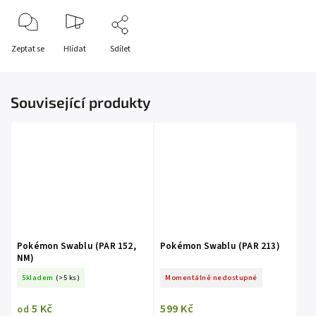
Zeptat se
Hlídat
Sdílet
Související produkty
Pokémon Swablu (PAR 152,
Pokémon Swablu (PAR 213)
NM)
Skladem
(>5 ks)
Momentálně nedostupné
5 Kč
599 Kč
od