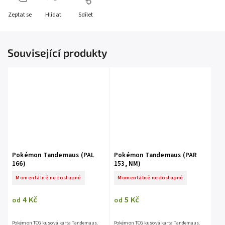
Zeptat se
Hlídat
Sdílet
Související produkty
Pokémon Tandemaus (PAL
Pokémon Tandemaus (PAR
166)
153, NM)
Momentálně nedostupné
Momentálně nedostupné
4 Kč
5 Kč
od
od
Pokémon TCG kusová karta Tandemaus.
Pokémon TCG kusová karta Tandemaus.