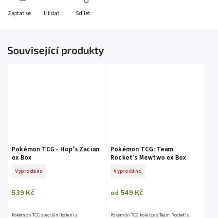
Zeptat se
Hlídat
Sdílet
Související produkty
Pokémon TCG - Hop’s Zacian
Pokémon TCG: Team
ex Box
Rocket's Mewtwo ex Box
Vyprodáno
Vyprodáno
539 Kč
549 Kč
od
Pokémon TCG speciální balení s
Pokémon TCG kolekce s Team Rocket's