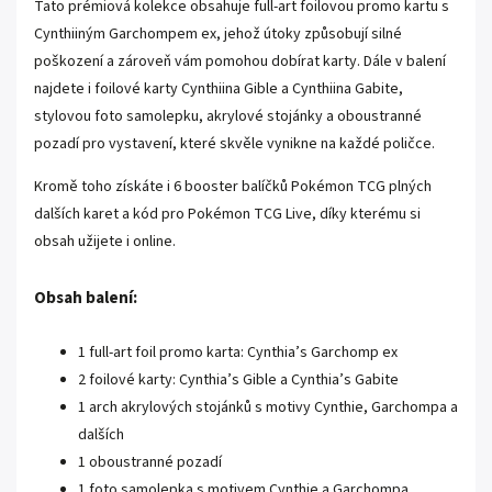
Tato prémiová kolekce obsahuje full-art foilovou promo kartu s
Cynthiiným Garchompem ex, jehož útoky způsobují silné
poškození a zároveň vám pomohou dobírat karty. Dále v balení
najdete i foilové karty Cynthiina Gible a Cynthiina Gabite,
stylovou foto samolepku, akrylové stojánky a oboustranné
pozadí pro vystavení, které skvěle vynikne na každé poličce.
Kromě toho získáte i 6 booster balíčků Pokémon TCG plných
dalších karet a kód pro Pokémon TCG Live, díky kterému si
obsah užijete i online.
Obsah balení:
1 full-art foil promo karta: Cynthia’s Garchomp ex
2 foilové karty: Cynthia’s Gible a Cynthia’s Gabite
1 arch akrylových stojánků s motivy Cynthie, Garchompa a
dalších
1 oboustranné pozadí
1 foto samolepka s motivem Cynthie a Garchompa