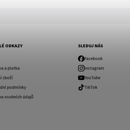
LÉ ODKAZY
SLEDUJ NÁS
Facebook
a a platba
Instagram
í zboží
YouTube
dní podmínky
TikTok
na osobních údajů