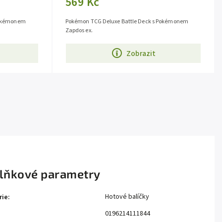
569 Kč
Pokémonem
Pokémon TCG Deluxe Battle Deck s Pokémonem
Zapdos ex.
Zobrazit
lňkové parametry
Hotové balíčky
rie
:
0196214111844