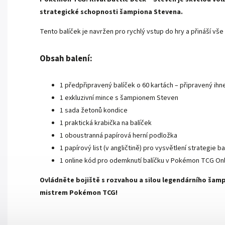
strategické schopnosti šampiona Stevena.
Tento balíček je navržen pro rychlý vstup do hry a přináší vš
Obsah balení:
1 předpřipravený balíček o 60 kartách – připravený ihne
1 exkluzivní mince s šampionem Steven
1 sada žetonů kondice
1 praktická krabička na balíček
1 oboustranná papírová herní podložka
1 papírový list (v angličtině) pro vysvětlení strategie ba
1 online kód pro odemknutí balíčku v Pokémon TCG On
Ovládněte bojiště s rozvahou a silou legendárního šam
mistrem Pokémon TCG!