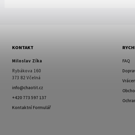
KONTAKT
RYCH
Miloslav Zíka
FAQ
Rybákova 160
Doprav
373 82 Včelná
Vrácen
info@chaotit.cz
Obcho
+420 773 597 137
Ochra
Kontaktní Formulář