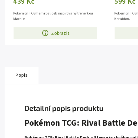
439 Kč
599 Kč
Pokémon TCG herní balíček inspirovaný trenérkou
Pokémon TCG 
Marnie.
Koraidon.
Zobrazit
Popis
Detailní popis produktu
Pokémon TCG: Rival Battle De
Pokémon TCG: Rival Battle Deck – Steven je skvělou volb