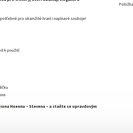
Položk
e potřebné pro okamžité hraní i napínavé souboje!
d k použití
líčku
line
piona Hoennu – Stevena – a staňte se opravdovým