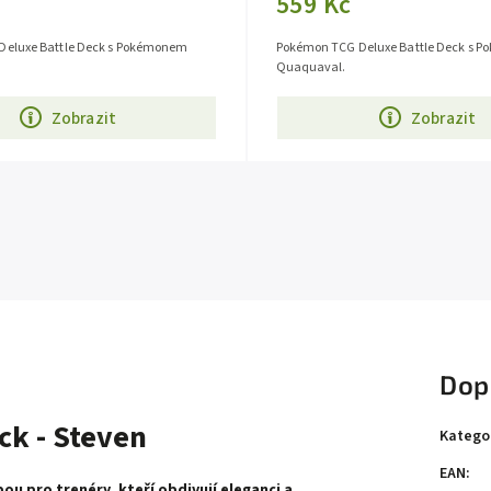
559 Kč
Deluxe Battle Deck s Pokémonem
Pokémon TCG Deluxe Battle Deck s 
Quaquaval.
Zobrazit
Zobrazit
Dop
ck - Steven
Katego
EAN
:
ou pro trenéry, kteří obdivují eleganci a