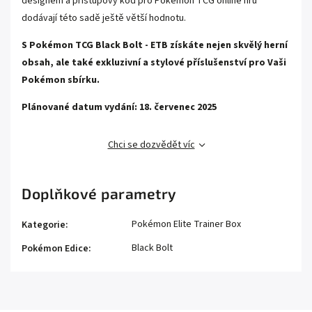
designem a přístupový kód pro Pokémon TCG online hru
dodávají této sadě ještě větší hodnotu.
S Pokémon TCG Black Bolt - ETB získáte nejen skvělý herní
obsah, ale také exkluzivní a stylové příslušenství pro Vaši
Pokémon sbírku.
Plánované datum vydání: 18. červenec 2025
Chci se dozvědět víc
Doplňkové parametry
Pokémon Elite Trainer Box
Kategorie
:
Black Bolt
Pokémon Edice
: