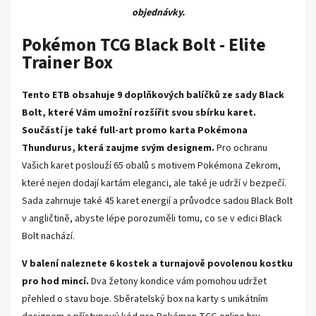
objednávky.
Pokémon TCG Black Bolt - Elite
Trainer Box
Tento ETB obsahuje 9 doplňkových balíčků ze sady Black
Bolt, které Vám umožní rozšířit svou sbírku karet.
Součástí je také full-art promo karta Pokémona
Thundurus, která zaujme svým designem.
Pro ochranu
Vašich karet poslouží 65 obalů s motivem Pokémona Zekrom,
které nejen dodají kartám eleganci, ale také je udrží v bezpečí.
Sada zahrnuje také 45 karet energií a průvodce sadou Black Bolt
v angličtině, abyste lépe porozuměli tomu, co se v edici Black
Bolt nachází.
V balení naleznete 6 kostek a turnajově povolenou kostku
pro hod mincí.
Dva žetony kondice vám pomohou udržet
přehled o stavu boje. Sběratelský box na karty s unikátním