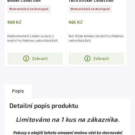
Binder Collection
Tech Sticker Collection
Momentálně nedostupné
Momentálně nedostupné
969 Kč
465 Kč
Kolekce boosterů s albem na karty z
Tech Sticker kolekce z karetní hry Pokémon
karetní hry Pokémon z edice Black Bolt.
z edice Black Bolt.
Zobrazit
Zobrazit
Popis
Detailní popis produktu
Limitováno na 1 kus na zákazníka.
Pokusy o obejití tohoto omezení mohou vést ke stornování