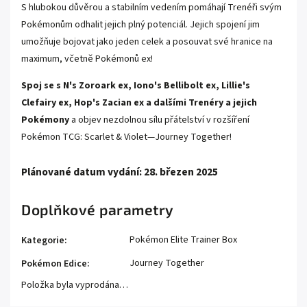
S hlubokou důvěrou a stabilním vedením pomáhají Trenéři svým
Pokémonům odhalit jejich plný potenciál. Jejich spojení jim
umožňuje bojovat jako jeden celek a posouvat své hranice na
maximum, včetně Pokémonů ex!
Spoj se s N's Zoroark ex, Iono's Bellibolt ex, Lillie's
Clefairy ex, Hop's Zacian ex a dalšími Trenéry a jejich
Pokémony
a objev nezdolnou sílu přátelství v rozšíření
Pokémon TCG: Scarlet & Violet—Journey Together!
Plánované datum vydání: 28. březen 2025
Doplňkové parametry
Pokémon Elite Trainer Box
Kategorie
:
Journey Together
Pokémon Edice
:
Položka byla vyprodána…