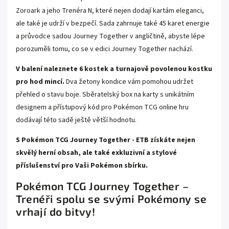
Zoroark a jeho Trenéra N, které nejen dodají kartám eleganci,
ale také je udrží v bezpečí. Sada zahrnuje také 45 karet energie
a průvodce sadou Journey Together v angličtině, abyste lépe
porozuměli tomu, co se v edici Journey Together nachází.
V balení naleznete 6 kostek a turnajově povolenou kostku
pro hod mincí.
Dva žetony kondice vám pomohou udržet
přehled o stavu boje. Sběratelský box na karty s unikátním
designem a přístupový kód pro Pokémon TCG online hru
dodávají této sadě ještě větší hodnotu.
S Pokémon TCG Journey Together - ETB získáte nejen
skvělý herní obsah, ale také exkluzivní a stylové
příslušenství pro Vaši Pokémon sbírku.
Pokémon TCG Journey Together –
Trenéři spolu se svými Pokémony se
vrhají do bitvy!