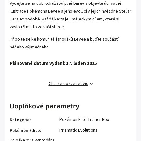
Vydejte se na dobrodružství plné barev a objevte úchvatné
ilustrace Pokémona Eevee a jeho evolucí v jejich hvězdné Stellar
Tera ex podobě. Každá karta je uměleckým dílem, které si
zaslouží místo ve vaší sbírce.
Připojte se ke komunitě fanoušků Eevee a buďte součástí
něčeho výjimečného!
Plánované datum vydání: 17. leden 2025
Chci se dozvědět víc
Doplňkové parametry
Pokémon Elite Trainer Box
Kategorie
:
Prismatic Evolutions
Pokémon Edice
:
Položka byla vyprodána…