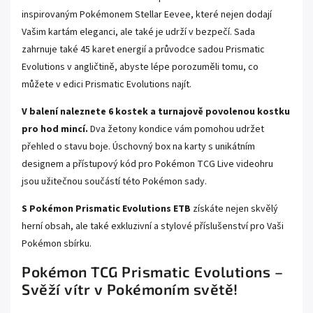
inspirovaným Pokémonem Stellar Eevee, které nejen dodají
Vašim kartám eleganci, ale také je udrží v bezpečí. Sada
zahrnuje také 45 karet energií a průvodce sadou Prismatic
Evolutions v angličtině, abyste lépe porozuměli tomu, co
můžete v edici Prismatic Evolutions najít.
V balení naleznete 6 kostek a turnajově povolenou kostku
pro hod mincí.
Dva žetony kondice vám pomohou udržet
přehled o stavu boje. Úschovný box na karty s unikátním
designem a přístupový kód pro Pokémon TCG Live videohru
jsou užitečnou součástí této Pokémon sady.
S Pokémon Prismatic Evolutions ETB
získáte nejen skvělý
herní obsah, ale také exkluzivní a stylové příslušenství pro Vaši
Pokémon sbírku.
Pokémon TCG Prismatic Evolutions –
Svěží vítr v Pokémoním světě!