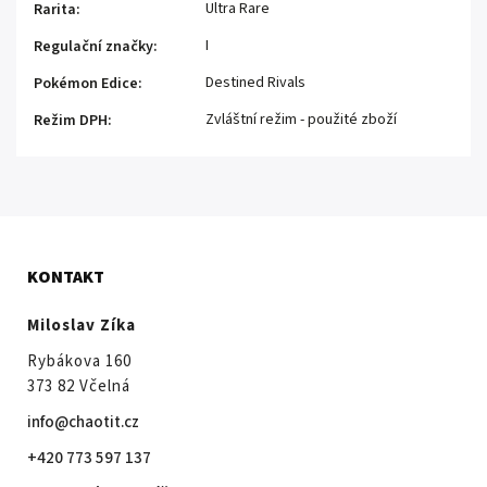
Ultra Rare
Rarita
:
I
Regulační značky
:
Destined Rivals
Pokémon Edice
:
Zvláštní režim - použité zboží
Režim DPH
:
KONTAKT
Miloslav Zíka
Rybákova 160
373 82 Včelná
info@chaotit.cz
+420 773 597 137