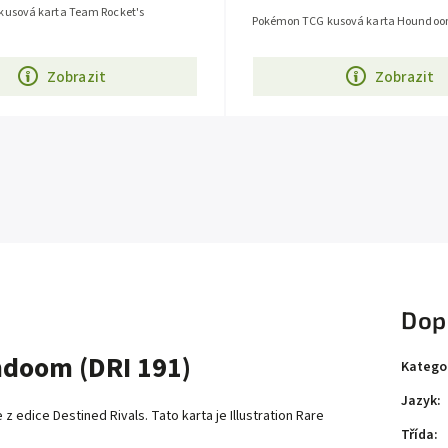
usová karta Team Rocket's
Pokémon TCG kusová karta Houndoo
Zobrazit
Zobrazit
Dop
doom (DRI 191)
Katego
Jazyk
:
dice Destined Rivals. Tato karta je Illustration Rare
Třída
: