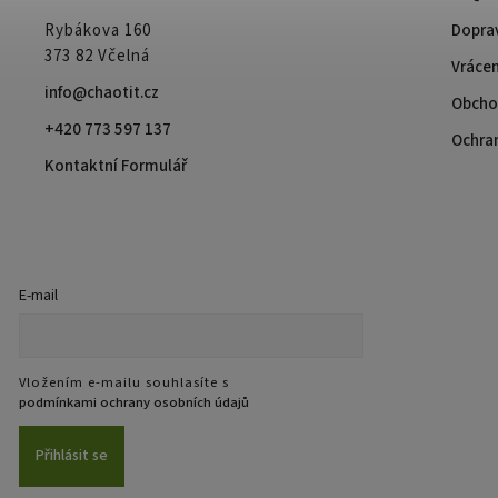
Rybákova 160
Doprav
373 82 Včelná
Vrácen
info@chaotit.cz
Obcho
+420 773 597 137
Ochra
Kontaktní Formulář
E-mail
Vložením e-mailu souhlasíte s
podmínkami ochrany osobních údajů
Přihlásit se