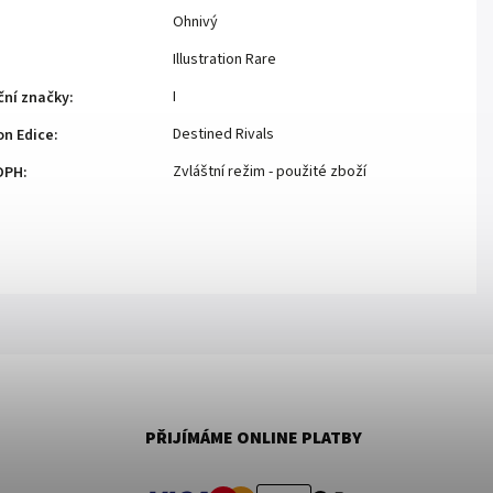
Ohnivý
Illustration Rare
I
ční značky
:
Destined Rivals
n Edice
:
Zvláštní režim - použité zboží
DPH
:
PŘIJÍMÁME ONLINE PLATBY