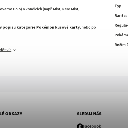
Typ
:
everse Holo) a kondicích (např. Mint, Near Mint,
Rarita
:
Regula
 v popisu kategorie
Pokémon kusové karty,
nebo po
Pokémo
Režim 
dět víc
LÉ ODKAZY
SLEDUJ NÁS
Facebook