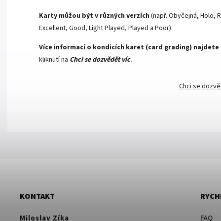
Karty můžou být v různých verzích
(např. Obyčejná, Holo, R
Excellent, Good, Light Played, Played a Poor).
Více informací o kondicích karet (card grading) najdete
kliknutí na
Chci se dozvědět víc
.
Chci se dozvě
KONTAKT
RYCH
Miloslav Zíka
FAQ