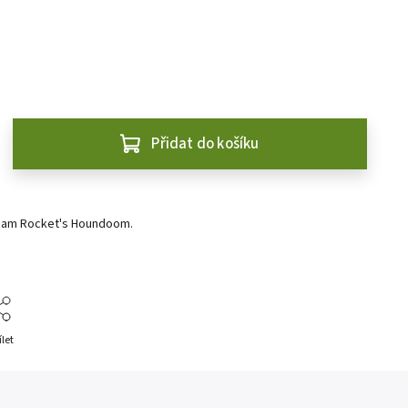
Přidat do košíku
eam Rocket's Houndoom.
ílet