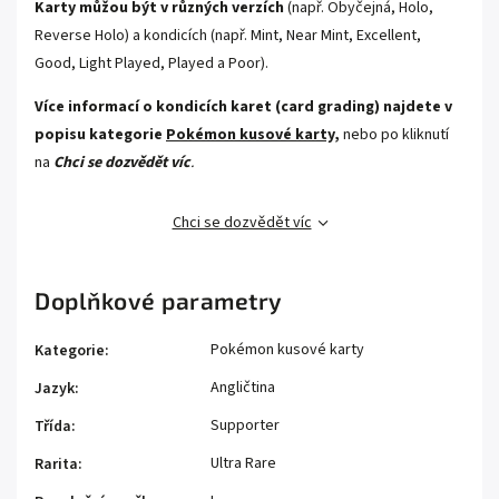
Karty můžou být v různých verzích
(např. Obyčejná, Holo,
Reverse Holo) a kondicích (např. Mint, Near Mint, Excellent,
Good, Light Played, Played a Poor).
Více informací o kondicích karet (card grading) najdete v
popisu kategorie
Pokémon kusové karty,
nebo po kliknutí
na
Chci se dozvědět víc
.
Chci se dozvědět víc
Doplňkové parametry
Pokémon kusové karty
Kategorie
:
Angličtina
Jazyk
:
Supporter
Třída
:
Ultra Rare
Rarita
: