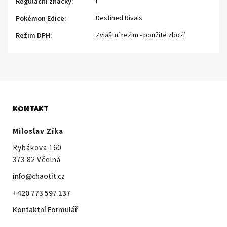
I
Regulační značky
:
Destined Rivals
Pokémon Edice
:
Zvláštní režim - použité zboží
Režim DPH
:
KONTAKT
Miloslav Zíka
Rybákova 160
373 82 Včelná
info@chaotit.cz
+420 773 597 137
Kontaktní Formulář