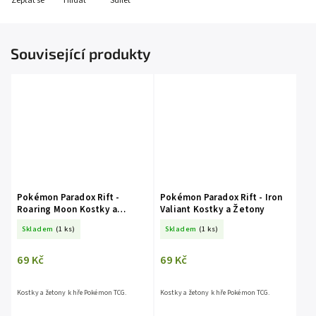
Zeptat se
Hlídat
Sdílet
Související produkty
Pokémon Paradox Rift -
Pokémon Paradox Rift - Iron
Roaring Moon Kostky a
Valiant Kostky a Žetony
Žetony
Skladem
(1 ks)
Skladem
(1 ks)
69 Kč
69 Kč
Kostky a žetony k hře Pokémon TCG.
Kostky a žetony k hře Pokémon TCG.