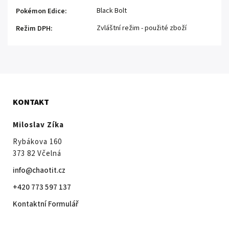
Black Bolt
Pokémon Edice
:
Zvláštní režim - použité zboží
Režim DPH
:
KONTAKT
Miloslav Zíka
Rybákova 160
373 82 Včelná
info@chaotit.cz
+420 773 597 137
Kontaktní Formulář