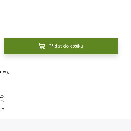
Přidat do košíku
rtwig.
ílet