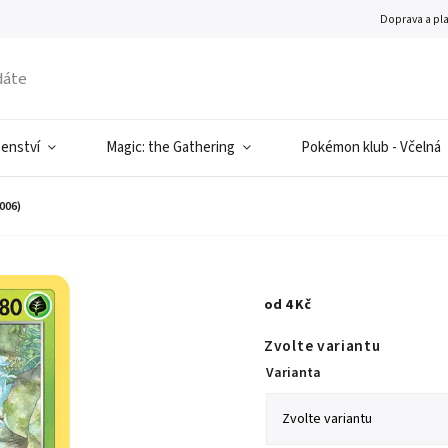
Doprava a pl
šenství
Magic: the Gathering
Pokémon klub - Včelná
006)
od
4 Kč
Zvolte variantu
Varianta