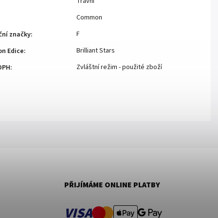
Travní
Common
F
ční značky
:
Brilliant Stars
n Edice
:
Zvláštní režim - použité zboží
DPH
:
PŘIJÍMÁME ONLINE PLATBY
VISA