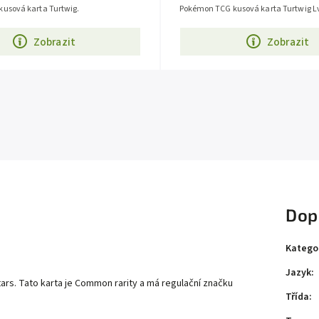
usová karta Turtwig.
Pokémon TCG kusová karta Turtwig Lv
Zobrazit
Zobrazit
Dop
Katego
Jazyk
:
tars. Tato karta je Common rarity a má regulační značku
Třída
: