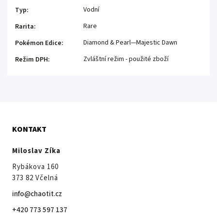
Vodní
Typ
:
Rare
Rarita
:
Diamond & Pearl—Majestic Dawn
Pokémon Edice
:
Zvláštní režim - použité zboží
Režim DPH
:
KONTAKT
Miloslav Zíka
Rybákova 160
373 82 Včelná
info@chaotit.cz
+420 773 597 137