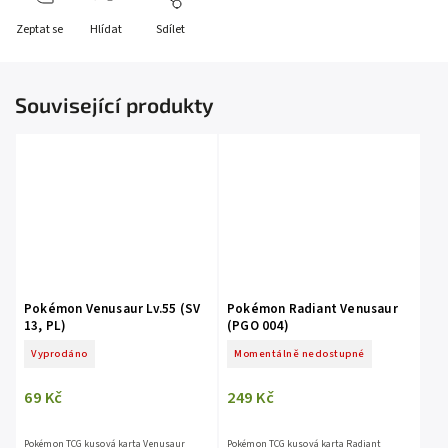
Zeptat se
Hlídat
Sdílet
Související produkty
Pokémon Venusaur Lv.55 (SV
Pokémon Radiant Venusaur
13, PL)
(PGO 004)
Vyprodáno
Momentálně nedostupné
69 Kč
249 Kč
Pokémon TCG kusová karta Venusaur
Pokémon TCG kusová karta Radiant