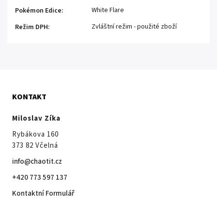
White Flare
Pokémon Edice
:
Zvláštní režim - použité zboží
Režim DPH
:
KONTAKT
Miloslav Zíka
Rybákova 160
373 82 Včelná
info@chaotit.cz
+420 773 597 137
Kontaktní Formulář