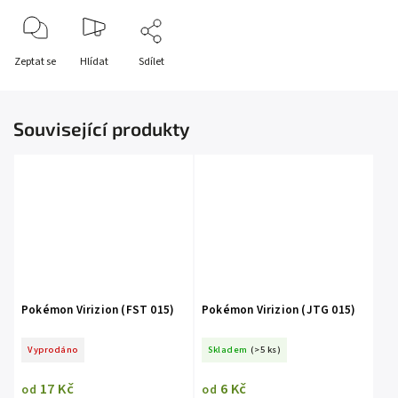
Zeptat se
Hlídat
Sdílet
Související produkty
Pokémon Virizion (FST 015)
Pokémon Virizion (JTG 015)
Vyprodáno
Skladem
(>5 ks)
17 Kč
6 Kč
od
od