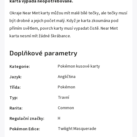
karta vypadá neopotřebovaně.
Okraje Near Mint karty můžou mít malé bílé tečky, ale tečky musí
být drobné a jejich počet malý. Když je karta zkoumána pod
přímím světlem, povrch karty musí vypadat čistě. Near Mint
karta nesmí mít žádné škrábance.
Doplňkové parametry
Pokémon kusové karty
Kategorie
:
Angličtina
Jazyk
:
Pokémon
Třída
:
Travní
Typ
:
Common
Rarita
:
H
Regulační značky
:
Twilight Masquerade
Pokémon Edice
: