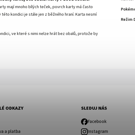
arty mají mnoho bílých teček, povrch karty má často
Pokémo
této kondici je stále jen z běžného hraní. Karta nesmí
Režim 
ndici, ve které s nimi nelze hrát bez obalů, protože by
LÉ ODKAZY
SLEDUJ NÁS
Facebook
a a platba
Instagram