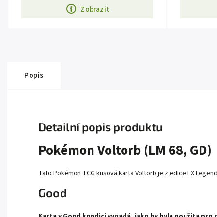
Zobrazit
Popis
Detailní popis produktu
Pokémon Voltorb (LM 68, GD)
Tato Pokémon TCG kusová karta Voltorb je z edice EX Legend M
Good
Karta v Good kondici vypadá, jako by byla použita pro 