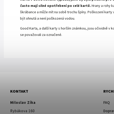
často mají silné opotřebení po celé kartě.
Hrany a rohy k
škrábance a může mít na sobě trochu špíny. Poškození karty v 
být ohnutá a není poškozená vodou.
Good Karta, a další karty s horším známkou, jsou očividně v ko
se považovali za označené.
KONTAKT
RYCH
Miloslav Zíka
FAQ
Rybákova 160
Doprav