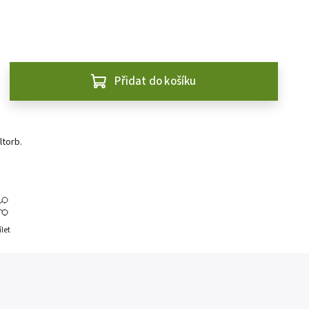
Přidat do košíku
torb.
ílet