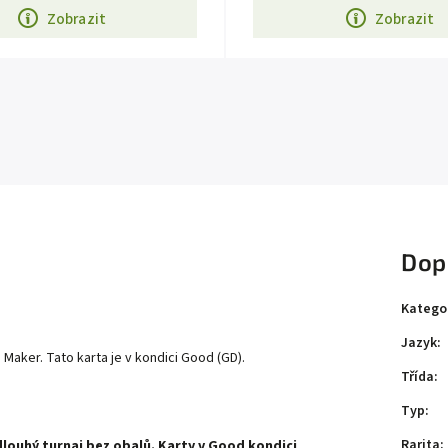
Zobrazit
Zobrazit
Dop
Katego
Jazyk
:
aker. Tato karta je v kondici Good (GD).
Třída
:
Typ
:
Rarita
:
dlouhý turnaj bez obalů. Karty v Good kondici