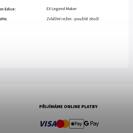
EX Legend Maker
n Edice
:
Zvláštní režim - použité zboží
DPH
:
PŘIJÍMÁME ONLINE PLATBY
VISA