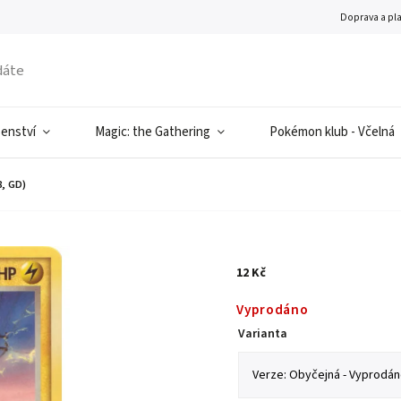
Doprava a pl
šenství
Magic: the Gathering
Pokémon klub - Včelná
, GD)
12 Kč
Vyprodáno
Varianta