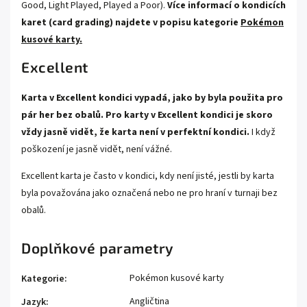
Good, Light Played, Played a Poor).
Více informací o kondicích
karet (card grading) najdete v popisu kategorie
Pokémon
kusové karty.
Excellent
Karta v Excellent kondici vypadá, jako by byla použita pro
pár her bez obalů. Pro karty v Excellent kondici je skoro
vždy jasně vidět, že karta není v perfektní kondici.
I když
poškození je jasně vidět, není vážné.
Excellent karta je často v kondici, kdy není jisté, jestli by karta
byla považována jako označená nebo ne pro hraní v turnaji bez
obalů.
Doplňkové parametry
Pokémon kusové karty
Kategorie
:
Angličtina
Jazyk
: