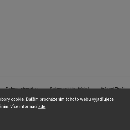
E-shop - chaotit.cz
Pokémon klub - Včelná
Vrácení Zboží
bory cookie. Dalším procházením tohoto webu vyjadřujete
váním. Více informací
zde
.
Copyright 2026
CHAOTIT
. Všechna práva vyhrazena.
Vytvořil
Shoptet
| Design
Shoptak.cz