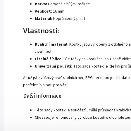
Barva:
Červená s bílými tečkami
Velikost:
16 mm
Materiál:
Neprůhledný plast
Vlastnosti:
Kvalitní materiál:
Kostky jsou vyrobeny z odolného a 
životnost.
Čitelné číslice:
Bílé tečky na kostkách jsou jasně vidit
Univerzální použití:
Tato sada kostek je ideální pro ši
Ať už jste vášnivý hráč stolních her, RPG her nebo jen hledát
perfektní volbou pro vás!
Další informace:
Této sady kostek je součástí umělá průhledná krabička
Chessex je renomovaný výrobce kostek s dlouholetou t