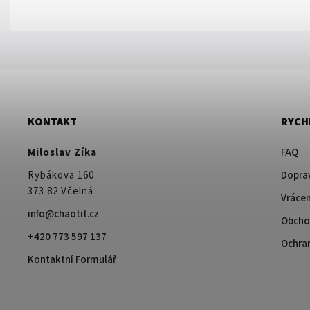
KONTAKT
RYCH
Miloslav Zíka
FAQ
Rybákova 160
Doprav
373 82 Včelná
Vrácen
info@chaotit.cz
Obcho
+420 773 597 137
Ochra
Kontaktní Formulář