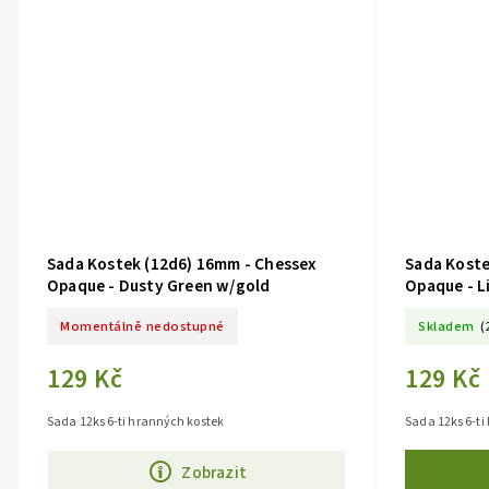
Sada Kostek (12d6) 16mm - Chessex
Sada Koste
Opaque - Dusty Green w/gold
Opaque - L
Momentálně nedostupné
Skladem
(
129 Kč
129 Kč
Sada 12ks 6-ti hranných kostek
Sada 12ks 6-ti
Zobrazit