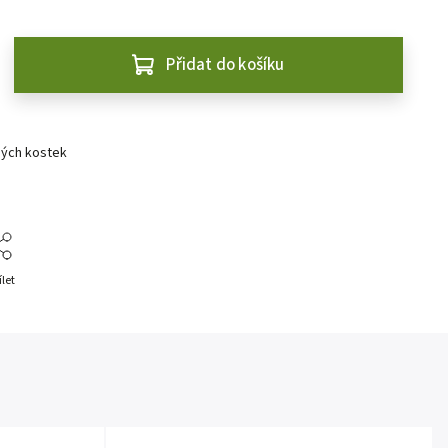
Přidat do košíku
ných kostek
ílet