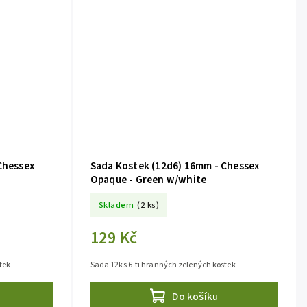
Chessex
Sada Kostek (12d6) 16mm - Chessex
Opaque - Green w/white
Skladem
(2 ks)
129 Kč
tek
Sada 12ks 6-ti hranných zelených kostek
Do košíku