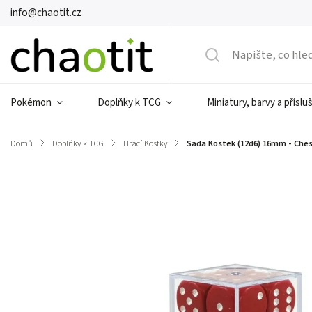
info@chaotit.cz
Pokémon
Doplňky k TCG
Miniatury, barvy a příslu
Domů
/
Doplňky k TCG
/
Hrací Kostky
/
Sada Kostek (12d6) 16mm - Che