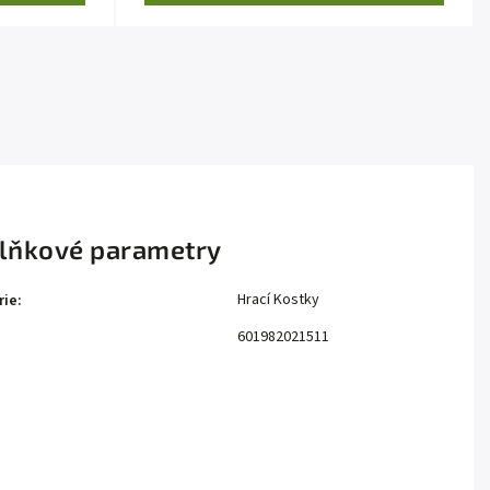
lňkové parametry
Hrací Kostky
rie
:
601982021511