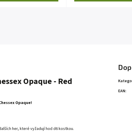
Dop
hessex Opaque - Red
Katego
EAN
:
 Chessex Opaque!
 dalších her, které vyžadují hod d6 kostkou.