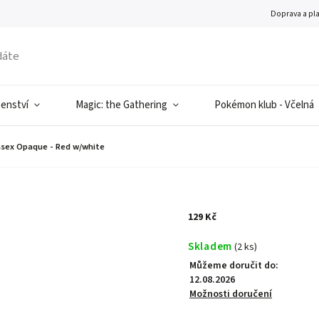
Doprava a pl
šenství
Magic: the Gathering
Pokémon klub - Včelná
ssex Opaque - Red w/white
129 Kč
Skladem
(2 ks)
Můžeme doručit do:
12.08.2026
Možnosti doručení