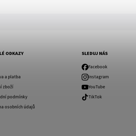
LÉ ODKAZY
SLEDUJ NÁS
Facebook
a a platba
Instagram
í zboží
YouTube
dní podmínky
TikTok
na osobních údajů