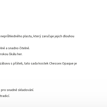
neprůhledného plastu, který zaručuje jejich dlouhou
elné a snadno čitelné.
rokou škálu her.
e zábavu s přáteli, tato sada kostek Chessex Opaque je
 pro snadné skladování.
radicí.