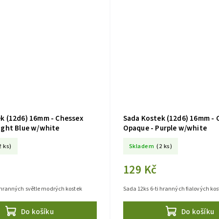
k (12d6) 16mm - Chessex
Sada Kostek (12d6) 16mm - 
ight Blue w/white
Opaque - Purple w/white
2 ks)
Skladem
(2 ks)
129 Kč
 hranných světle modrých kostek
Sada 12ks 6-ti hranných fialových kos
Do košíku
Do košíku