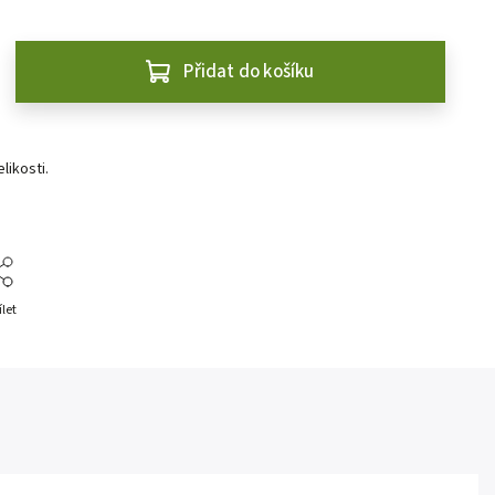
Přidat do košíku
likosti.
ílet