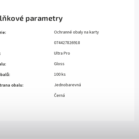
lňkové parametry
Ochranné obaly na karty
rie
:
074427826918
Ultra Pro
:
Gloss
alu
:
100 ks
obalů
:
Jednobarevná
trana obalu
:
Černá