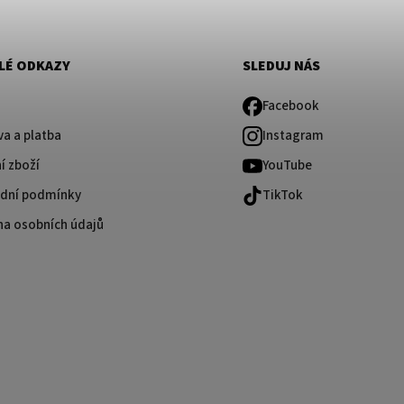
LÉ ODKAZY
SLEDUJ NÁS
Facebook
a a platba
Instagram
í zboží
YouTube
dní podmínky
TikTok
na osobních údajů