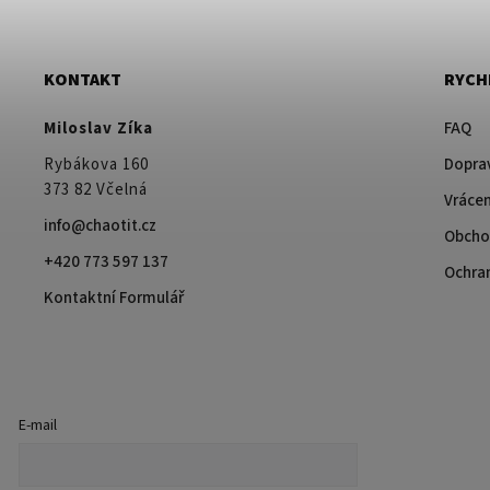
KONTAKT
RYCH
Miloslav Zíka
FAQ
Rybákova 160
Doprav
373 82 Včelná
Vrácen
info@chaotit.cz
Obcho
+420 773 597 137
Ochra
Kontaktní Formulář
E-mail