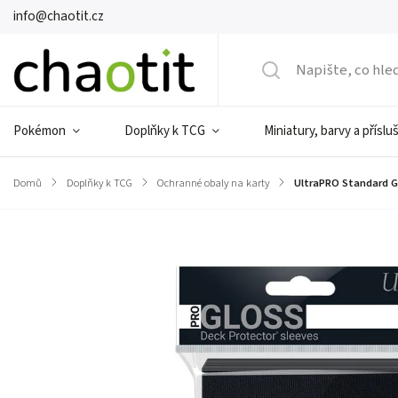
info@chaotit.cz
Pokémon
Doplňky k TCG
Miniatury, barvy a příslu
Domů
/
Doplňky k TCG
/
Ochranné obaly na karty
/
UltraPRO Standard Gl