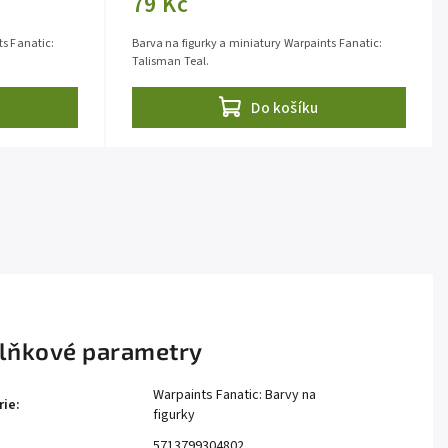
79 Kč
ts Fanatic:
Barva na figurky a miniatury Warpaints Fanatic:
Talisman Teal.
Do košíku
lňkové parametry
Warpaints Fanatic: Barvy na
rie
:
figurky
5713799304802