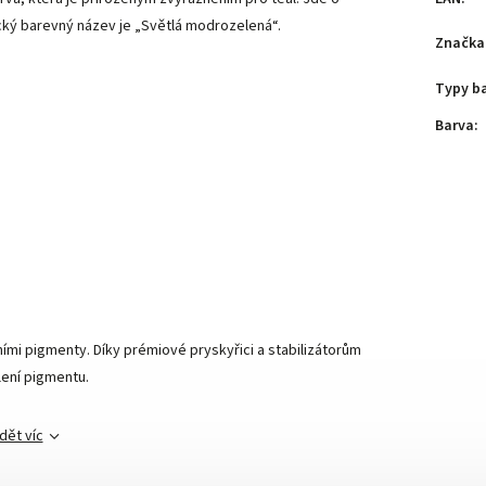
ktický barevný název je „Světlá modrozelená“.
Značka
Typy b
Barva
:
vními pigmenty. Díky prémiové pryskyřici a stabilizátorům
lení pigmentu.
dět víc