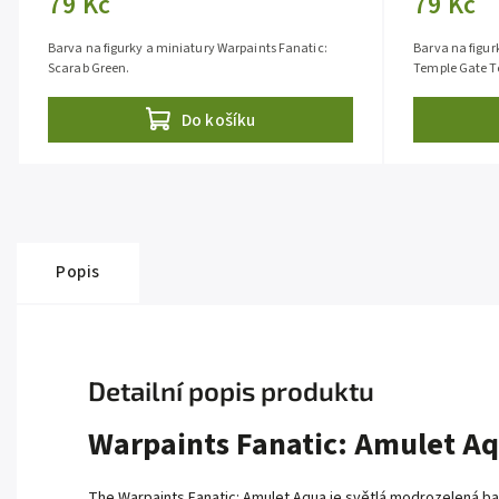
79 Kč
79 Kč
Barva na figurky a miniatury Warpaints Fanatic:
Barva na figur
Scarab Green.
Temple Gate T
Do košíku
Popis
Detailní popis produktu
Warpaints Fanatic: Amulet A
The Warpaints Fanatic: Amulet Aqua je světlá modrozelená bar