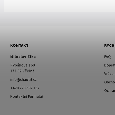
KONTAKT
RYCH
Miloslav Zíka
FAQ
Rybákova 160
Doprav
373 82 Včelná
Vrácen
info@chaotit.cz
Obcho
+420 773 597 137
Ochra
Kontaktní Formulář