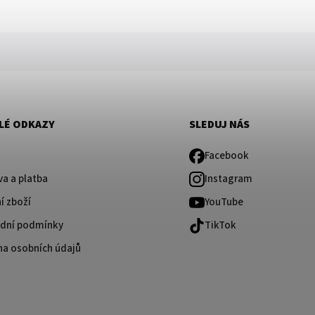
LÉ ODKAZY
SLEDUJ NÁS
Facebook
a a platba
Instagram
í zboží
YouTube
dní podmínky
TikTok
na osobních údajů