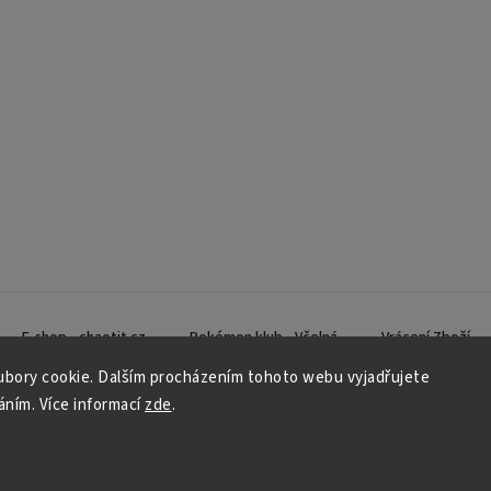
E-shop - chaotit.cz
Pokémon klub - Včelná
Vrácení Zboží
bory cookie. Dalším procházením tohoto webu vyjadřujete
váním. Více informací
zde
.
Copyright 2026
CHAOTIT
. Všechna práva vyhrazena.
Vytvořil
Shoptet
| Design
Shoptak.cz