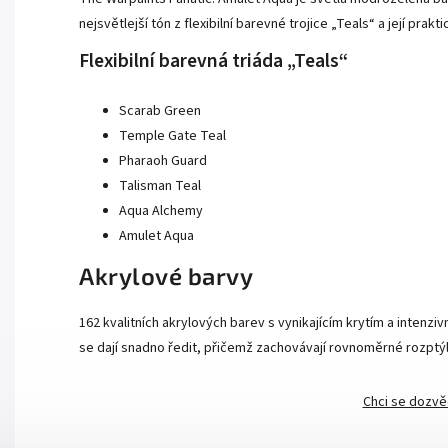
nejsvětlejší tón z flexibilní barevné trojice „Teals“ a její pra
Flexibilní barevná triáda „Teals“
Scarab Green
Temple Gate Teal
Pharaoh Guard
Talisman Teal
Aqua Alchemy
Amulet Aqua
Akrylové barvy
162 kvalitních akrylových barev s vynikajícím krytím a intenzi
se dají snadno ředit, přičemž zachovávají rovnoměrné rozptý
Chci se dozvě