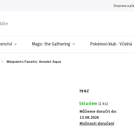
Doprava a pl
šenství
Magic: the Gathering
Pokémon klub - Včelná
/
Warpaints Fanatic: Amulet Aqua
79 Kč
Skladem
(1 ks)
Můžeme doručit do:
13.08.2026
Možnosti doručení