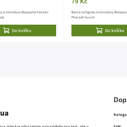
79 Kč
ky a miniatury Warpaints Fanatic:
Barva na figurky a miniatury Warpain
eal.
Pharaoh Guard.
Do košíku
Do košíku
Dop
qua
Katego
EAN
:
va, která je přirozeným zvýrazněním pro teal. Jde o