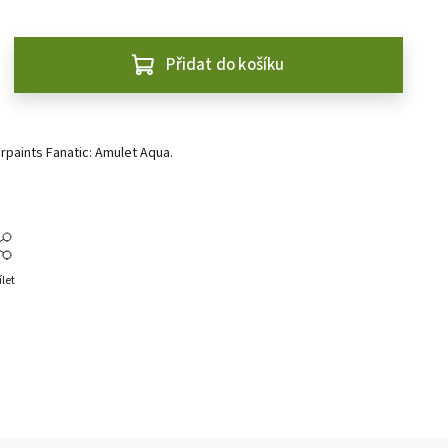
Přidat do košíku
arpaints Fanatic: Amulet Aqua.
ílet