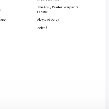
The Army Painter: Warpaints
:
Fanatic
Akrylové barvy
arev
:
Zelená