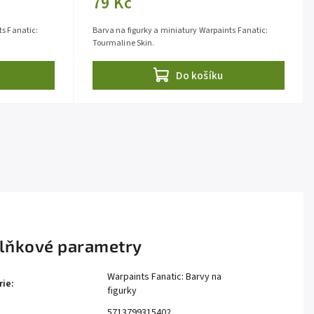
79 Kč
ts Fanatic:
Barva na figurky a miniatury Warpaints Fanatic:
Tourmaline Skin.
Do košíku
lňkové parametry
Warpaints Fanatic: Barvy na
rie
:
figurky
5713799315402