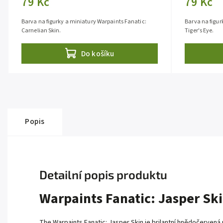
79 Kč
79 Kč
Barva na figurky a miniatury Warpaints Fanatic:
Barva na figur
Carnelian Skin.
Tiger's Eye.
Do košíku
Popis
Detailní popis produktu
Warpaints Fanatic: Jasper Sk
The Warpaints Fanatic: Jasper Skin je brilantní hnědočervená pr