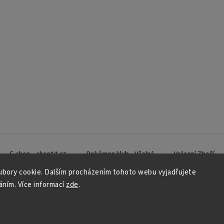
E-shop - chaotit.cz
Pokémon klub - Včelná
Vrácení Zboží
bory cookie. Dalším procházením tohoto webu vyjadřujete
váním. Více informací
zde
.
Copyright 2026
CHAOTIT
. Všechna práva vyhrazena.
Vytvořil
Shoptet
| Design
Shoptak.cz