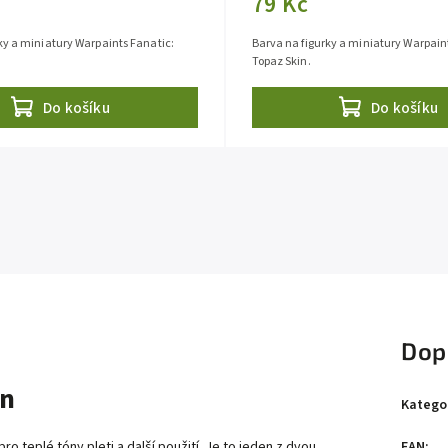
79 Kč
ky a miniatury Warpaints Fanatic:
Barva na figurky a miniatury Warpain
Topaz Skin.
Do košíku
Do košíku
Dop
in
Katego
EAN
:
o teplé tóny pleti a další použití. Je to jeden z dvou