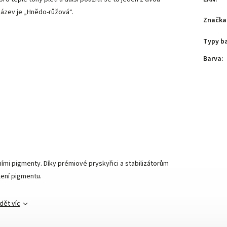
 název je „Hnědo-růžová“.
Značka
“
Typy b
Barva
:
vními pigmenty. Díky prémiové pryskyřici a stabilizátorům
lení pigmentu.
dět víc