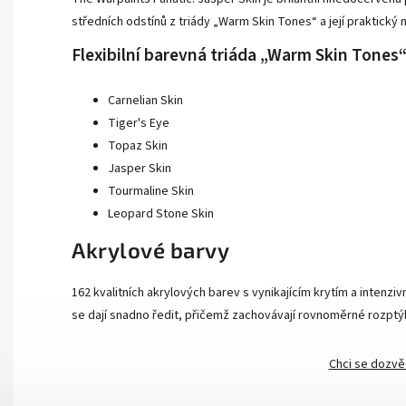
středních odstínů z triády „Warm Skin Tones“ a její praktický
Flexibilní barevná triáda „Warm Skin Tones
Carnelian Skin
Tiger's Eye
Topaz Skin
Jasper Skin
Tourmaline Skin
Leopard Stone Skin
Akrylové barvy
162 kvalitních akrylových barev s vynikajícím krytím a intenzi
se dají snadno ředit, přičemž zachovávají rovnoměrné rozptý
Chci se dozvě