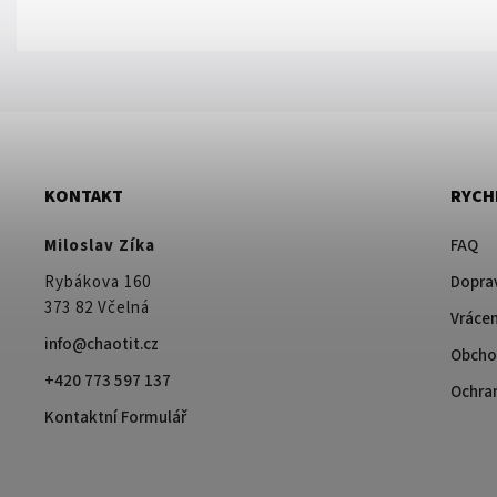
KONTAKT
RYCH
Miloslav Zíka
FAQ
Rybákova 160
Doprav
373 82 Včelná
Vrácen
info@chaotit.cz
Obcho
+420 773 597 137
Ochra
Kontaktní Formulář