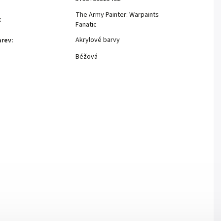
The Army Painter: Warpaints
:
Fanatic
Akrylové barvy
arev
:
Béžová