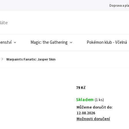
Doprava a pl
šenství
Magic: the Gathering
Pokémon klub - Včelná
/
Warpaints Fanatic: Jasper Skin
79 Kč
Skladem
(1 ks)
Můžeme doručit do:
12.08.2026
Možnosti doručení