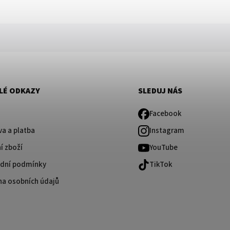
LÉ ODKAZY
SLEDUJ NÁS
Facebook
a a platba
Instagram
í zboží
YouTube
dní podmínky
TikTok
na osobních údajů