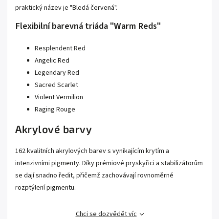
praktický název je "Bledá červená".
Flexibilní barevná triáda "Warm Reds"
Resplendent Red
Angelic Red
Legendary Red
Sacred Scarlet
Violent Vermilion
Raging Rouge
Akrylové barvy
162 kvalitních akrylových barev s vynikajícím krytím a
intenzivními pigmenty. Díky prémiové pryskyřici a stabilizátorům
se dají snadno ředit, přičemž zachovávají rovnoměrné
rozptýlení pigmentu.
Chci se dozvědět víc