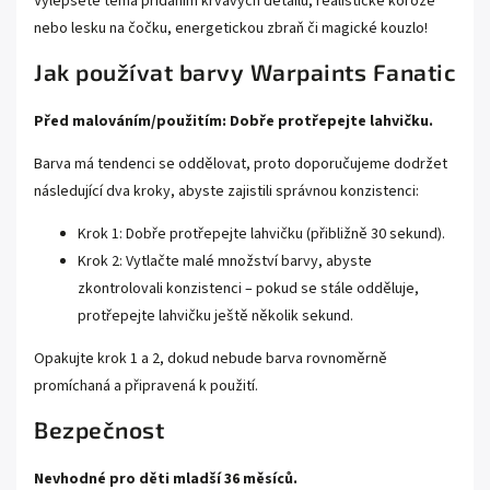
Vylepšete téma přidáním krvavých detailů, realistické koroze
nebo lesku na čočku, energetickou zbraň či magické kouzlo!
Jak používat barvy Warpaints Fanatic
Před malováním/použitím: Dobře protřepejte lahvičku.
Barva má tendenci se oddělovat, proto doporučujeme dodržet
následující dva kroky, abyste zajistili správnou konzistenci:
Krok 1: Dobře protřepejte lahvičku (přibližně 30 sekund).
Krok 2: Vytlačte malé množství barvy, abyste
zkontrolovali konzistenci – pokud se stále odděluje,
protřepejte lahvičku ještě několik sekund.
Opakujte krok 1 a 2, dokud nebude barva rovnoměrně
promíchaná a připravená k použití.
Bezpečnost
Nevhodné pro děti mladší 36 měsíců.