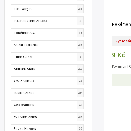
Lost Origin
245
Incandescent Arcana
3
Pokémon 
Pokémon GO
88
Vyprodá
Astral Radiance
249
9 Kč
Time Gazer
2
Pokémon TCG
Brilliant Stars
211
VMAX Climax
22
Fusion Strike
284
Celebrations
13
Evolving Skies
236
Eevee Heroes
10