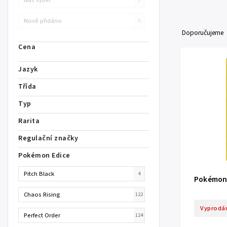
Nově přidáno
0
Doporučujeme
Cena
Jazyk
Třída
Typ
Rarita
Regulační značky
Pokémon Edice
Pitch Black
4
Pokémon 
Chaos Rising
122
Vyprodá
Perfect Order
124