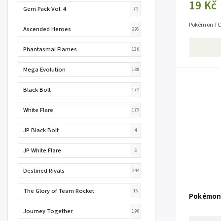
19 Kč
Gem Pack Vol. 4
72
Pokémon TCG
Ascended Heroes
295
Phantasmal Flames
130
Mega Evolution
188
Black Bolt
172
White Flare
173
JP Black Bolt
4
JP White Flare
6
Destined Rivals
244
The Glory of Team Rocket
15
Pokémon 
Journey Together
190