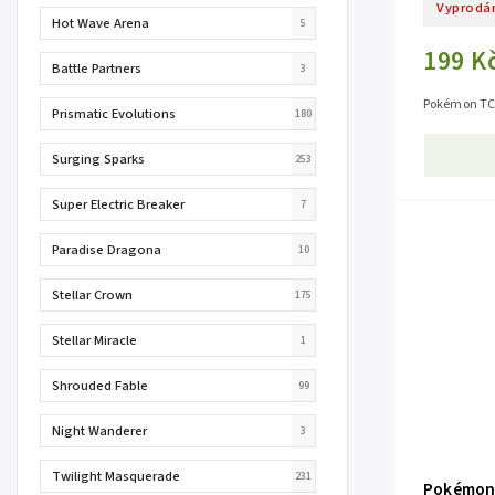
Vyprodá
Hot Wave Arena
5
199 K
Battle Partners
3
Pokémon TCG
Prismatic Evolutions
180
Surging Sparks
253
Super Electric Breaker
7
Paradise Dragona
10
Stellar Crown
175
Stellar Miracle
1
Shrouded Fable
99
Night Wanderer
3
Twilight Masquerade
231
Pokémon 