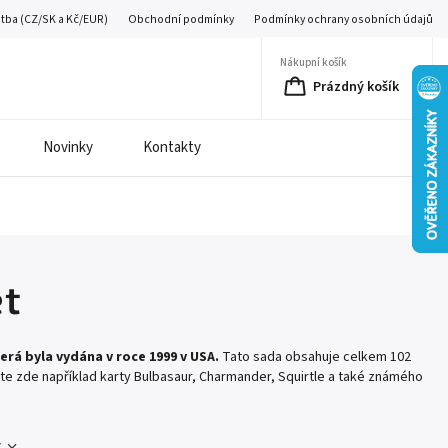
atba (CZ/SK a Kč/EUR)
Obchodní podmínky
Podmínky ochrany osobních údajů
Nákupní košík
Prázdný košík
Novinky
Kontakty
et
rá byla vydána v roce 1999 v USA.
Tato sada obsahuje celkem 102
te zde například karty Bulbasaur, Charmander, Squirtle a také známého
c