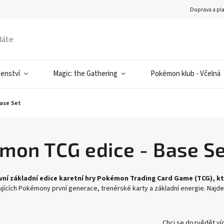
Doprava a pl
šenství
Magic: the Gathering
Pokémon klub - Včelná
ase Set
mon TCG edice - Base S
rvní základní edice karetní hry Pokémon Trading Card Game (TCG), kte
jících Pokémony první generace, trenérské karty a základní energie. Najde
Chci se dozvědět ví