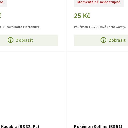
no
Momentálně nedostupné
č
25 Kč
 kusová karta Electabuzz.
Pokémon TCG kusová karta Gastly.
Zobrazit
Zobrazit
Kadabra (BS 32, PL)
Pokémon Koffing (BS 51)