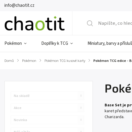
info@chaotit.cz
Pokémon
Doplňky k TCG
Miniatury, barvy a příslu
Domů
/
Pokémon
/
Pokémon TCG kusové karty
/
Pokémon TCG edice - B
Poké
Na skladě
0
Base Set je p
Akce
0
karet představu
Charizarda.
Novinka
0
Náš výběr
0