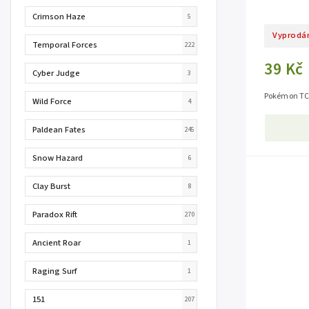
Crimson Haze
5
Vyprodá
Temporal Forces
222
39 Kč
Cyber Judge
3
Pokémon TCG
Wild Force
4
Paldean Fates
245
Snow Hazard
6
Clay Burst
8
Paradox Rift
270
Ancient Roar
1
Raging Surf
1
151
207