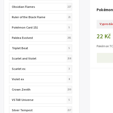
Obsidian Flames
227
Pokémon 
Ruler of the Black Flame
21
Vyprodá
Pokémon Card 151
5
22 Kč
Paldea Evolved
281
Pokémon TC
Triplet Beat
5
Scarlet and Violet
258
Scarlet ex
3
Violet ex
8
Crown Zenith
230
VSTAR Universe
5
Silver Tempest
217