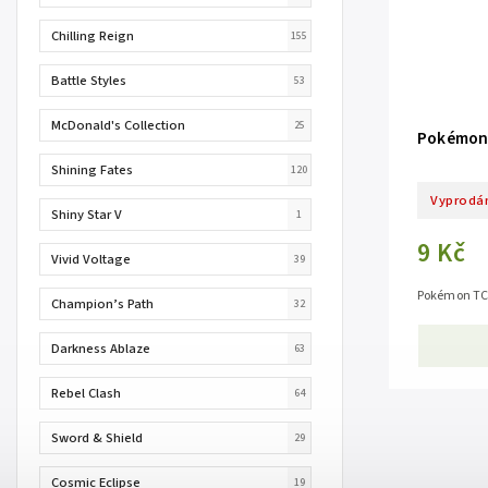
Chilling Reign
155
Battle Styles
53
McDonald's Collection
25
Pokémon 
Shining Fates
120
Vyprodá
Shiny Star V
1
9 Kč
Vivid Voltage
39
Pokémon TCG
Champion’s Path
32
Darkness Ablaze
63
Rebel Clash
64
Sword & Shield
29
Cosmic Eclipse
19