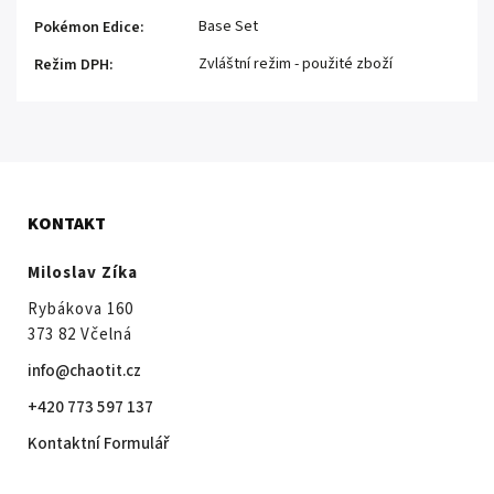
Base Set
Pokémon Edice
:
Zvláštní režim - použité zboží
Režim DPH
:
KONTAKT
Miloslav Zíka
Rybákova 160
373 82 Včelná
info@chaotit.cz
+420 773 597 137
Kontaktní Formulář