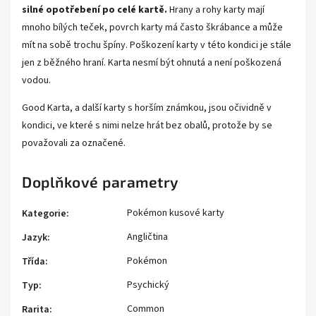
silné opotřebení po celé kartě.
Hrany a rohy karty mají
mnoho bílých teček, povrch karty má často škrábance a může
mít na sobě trochu špíny. Poškození karty v této kondici je stále
jen z běžného hraní. Karta nesmí být ohnutá a není poškozená
vodou.
Good Karta, a další karty s horším známkou, jsou očividně v
kondici, ve které s nimi nelze hrát bez obalů, protože by se
považovali za označené.
Doplňkové parametry
Pokémon kusové karty
Kategorie
:
Angličtina
Jazyk
:
Pokémon
Třída
:
Psychický
Typ
:
Common
Rarita
: