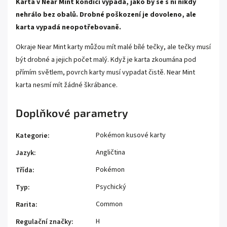
Karta v Near Mint kondici vypadá, jako by se s ní nikdy
nehrálo bez obalů. Drobné poškození je dovoleno, ale
karta vypadá neopotřebovaně.
Okraje Near Mint karty můžou mít malé bílé tečky, ale tečky musí
být drobné a jejich počet malý. Když je karta zkoumána pod
přímím světlem, povrch karty musí vypadat čistě. Near Mint
karta nesmí mít žádné škrábance.
Doplňkové parametry
Pokémon kusové karty
Kategorie
:
Angličtina
Jazyk
:
Pokémon
Třída
:
Psychický
Typ
:
Common
Rarita
:
H
Regulační značky
: