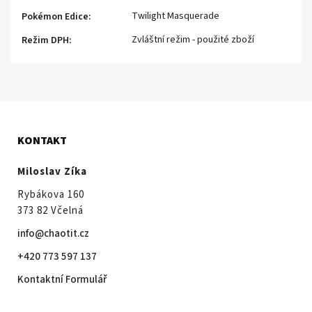
Twilight Masquerade
Pokémon Edice
:
Zvláštní režim - použité zboží
Režim DPH
:
KONTAKT
Miloslav Zíka
Rybákova 160
373 82 Včelná
info@chaotit.cz
+420 773 597 137
Kontaktní Formulář