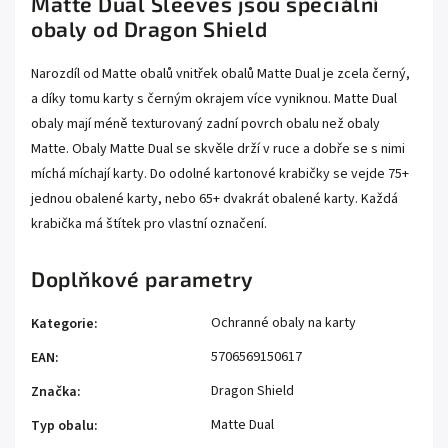
Matte Dual Sleeves jsou speciální
obaly od Dragon Shield
Narozdíl od Matte obalů vnitřek obalů Matte Dual je zcela černý,
a díky tomu karty s černým okrajem více vyniknou. Matte Dual
obaly mají méně texturovaný zadní povrch obalu než obaly
Matte. Obaly Matte Dual se skvěle drží v ruce a dobře se s nimi
míchá míchají karty. Do odolné kartonové krabičky se vejde 75+
jednou obalené karty, nebo 65+ dvakrát obalené karty. Každá
krabička má štítek pro vlastní označení.
Doplňkové parametry
Ochranné obaly na karty
Kategorie
:
5706569150617
EAN
:
Dragon Shield
Značka
:
Matte Dual
Typ obalu
: