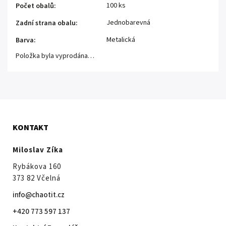
100 ks
Počet obalů
:
Jednobarevná
Zadní strana obalu
:
Metalická
Barva
:
Položka byla vyprodána…
KONTAKT
Miloslav Zíka
Rybákova 160
373 82 Včelná
info@chaotit.cz
+420 773 597 137