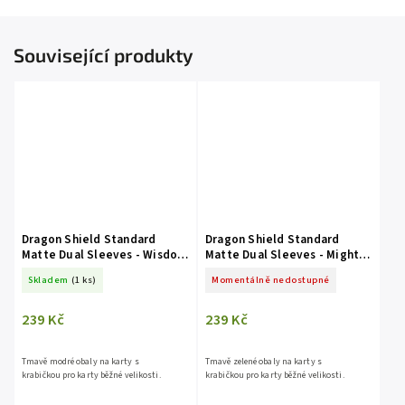
Související produkty
Dragon Shield Standard
Dragon Shield Standard
Matte Dual Sleeves - Wisdom
Matte Dual Sleeves - Might
(100 obalů)
(100 obalů)
Skladem
(1 ks)
Momentálně nedostupné
239 Kč
239 Kč
Tmavě modré obaly na karty s
Tmavě zelené obaly na karty s
krabičkou pro karty běžné velikosti.
krabičkou pro karty běžné velikosti.