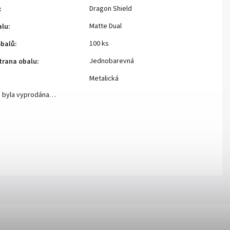
Dragon Shield
:
Matte Dual
alu
:
100 ks
obalů
:
Jednobarevná
trana obalu
:
Metalická
a byla vyprodána…