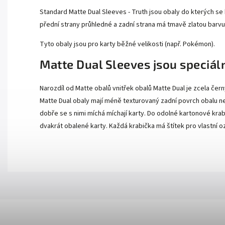
Standard Matte Dual Sleeves - Truth jsou obaly do kterých se ba
přední strany průhledné a zadní strana má tmavě zlatou barvu
Tyto obaly jsou pro karty běžné velikosti (např. Pokémon).
Matte Dual Sleeves jsou speciál
Narozdíl od Matte obalů vnitřek obalů Matte Dual je zcela čer
Matte Dual obaly mají méně texturovaný zadní povrch obalu ne
dobře se s nimi míchá míchají karty. Do odolné kartonové kra
dvakrát obalené karty. Každá krabička má štítek pro vlastní o