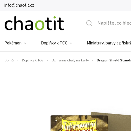
info@chaotit.cz
Pokémon
Doplňky k TCG
Miniatury, barvy a příslu
Domů
/
Doplňky k TCG
/
Ochranné obaly na karty
/
Dragon Shield Standa