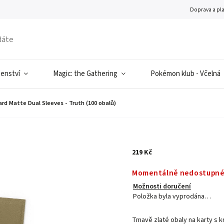
Doprava a pl
šenství
Magic: the Gathering
Pokémon klub - Včelná
rd Matte Dual Sleeves - Truth (100 obalů)
219 Kč
Momentálně nedostupn
Možnosti doručení
Položka byla vyprodána…
Tmavě zlaté obaly na karty s k