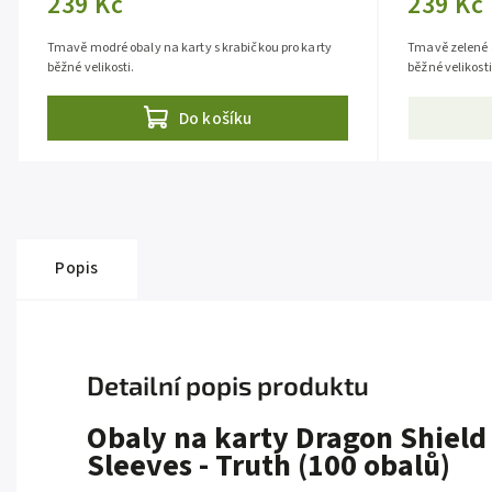
239 Kč
239 Kč
Tmavě modré obaly na karty s krabičkou pro karty
Tmavě zelené o
běžné velikosti.
běžné velikosti
Do košíku
Popis
Detailní popis produktu
Obaly na karty Dragon Shield
Sleeves - Truth (100 obalů)