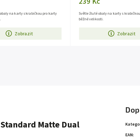
239 Kč
baly na karty s krabičkou pro karty
Světle žluté obaly na karty s krabičkou
.
běžné velikosti.
Zobrazit
Zobrazit
Dop
 Standard Matte Dual
Katego
EAN
: