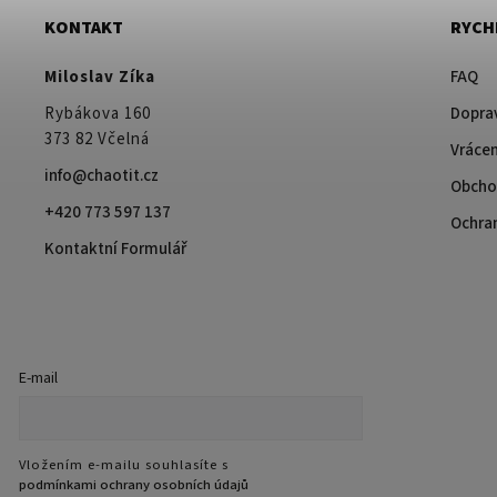
KONTAKT
RYCH
Miloslav Zíka
FAQ
Rybákova 160
Doprav
373 82 Včelná
Vrácen
info@chaotit.cz
Obcho
+420 773 597 137
Ochra
Kontaktní Formulář
E-mail
Vložením e-mailu souhlasíte s
podmínkami ochrany osobních údajů