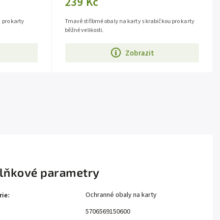
239 Kč
 pro karty
Tmavě stříbrné obaly na karty s krabičkou pro karty
běžné velikosti.
Zobrazit
lňkové parametry
Ochranné obaly na karty
rie
:
5706569150600