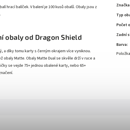
Značka
lí hrací balíček. V balení je 100 kusů obalů.
Obaly jsou z
.
Typ ob
Počet 
Zadní s
ní obaly od Dragon Shield
Barva
:
ný, a díky tomu karty s černým okrajem více vyniknou.
Položk
ž obaly Matte. Obaly Matte Dual se skvěle drží v ruce a
bičky se vejde 75+ jednou obalené karty, nebo 65+
značení.