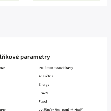
lňkové parametry
Pokémon kusové karty
rie
:
Angličtina
Energy
Travní
Fixed
Zvláštní režim - použité zboží
DPH
: