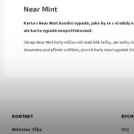
Near Mint
Karta v Near Mint kondici vypadá, jako by se s ní nikdy
ale karta vypadá neopotřebovaně.
Okraje Near Mint karty můžou mít malé bílé tečky, ale tečky mu
zkoumána pod přímím světlem, povrch karty musí vypadat čist
KONTAKT
RYCH
Miloslav Zíka
FAQ