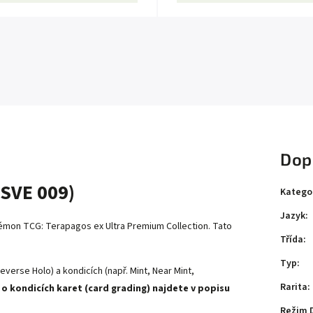
Dop
(SVE 009)
Katego
Jazyk
:
émon TCG: Terapagos ex Ultra Premium Collection. Tato
Třída
:
Typ
:
everse Holo) a kondicích (např. Mint, Near Mint,
Rarita
:
 o kondicích karet (card grading) najdete v popisu
Režim 