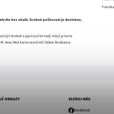
Položk
 nehrálo bez obalů. Drobné poškození je dovoleno,
sí být drobné a jejich počet malý. Když je karta
ě. Near Mint karta nesmí mít žádné škrábance.
LÉ ODKAZY
SLEDUJ NÁS
Facebook