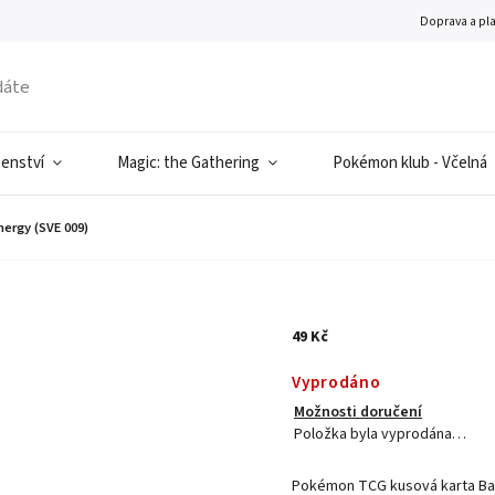
Doprava a pl
šenství
Magic: the Gathering
Pokémon klub - Včelná
ergy (SVE 009)
49 Kč
Vyprodáno
Možnosti doručení
Položka byla vyprodána…
Pokémon TCG kusová karta Bas