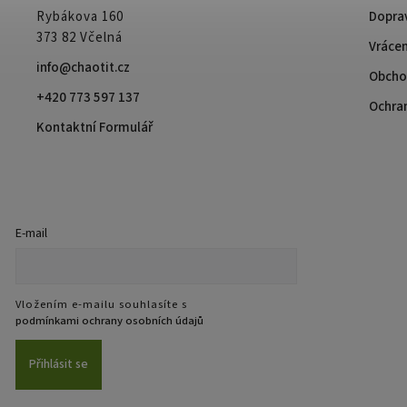
Rybákova 160
Doprav
373 82 Včelná
Vrácen
info@chaotit.cz
Obcho
+420 773 597 137
Ochra
Kontaktní Formulář
E-mail
Vložením e-mailu souhlasíte s
podmínkami ochrany osobních údajů
Přihlásit se