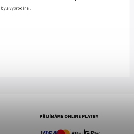
a byla vyprodána…
PŘIJÍMÁME ONLINE PLATBY
VISA