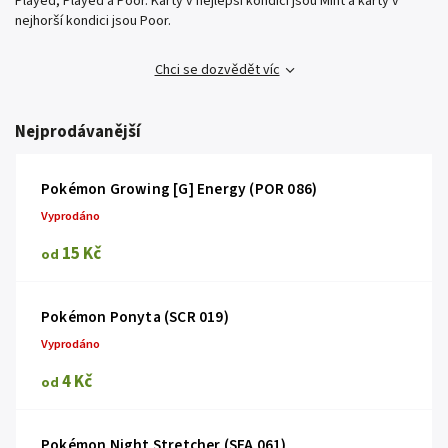
Played, Played a Poor. Karty v nejlepší kondici jsou Mint a karty v
nejhorší kondici jsou Poor.
Chci se dozvědět víc
Nejprodávanější
Pokémon Growing [G] Energy (POR 086)
Vyprodáno
15 Kč
od
Pokémon Ponyta (SCR 019)
Vyprodáno
4 Kč
od
Pokémon Night Stretcher (SFA 061)