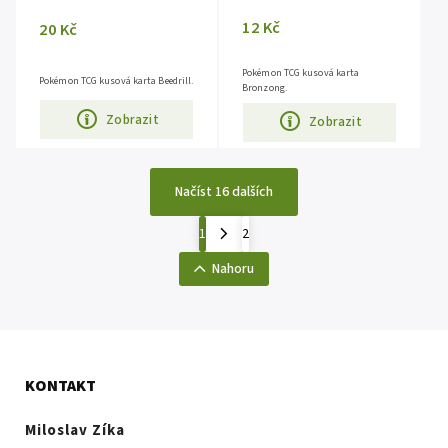
12 Kč
20 Kč
Pokémon TCG kusová karta
Pokémon TCG kusová karta Beedrill.
Bronzong.
Zobrazit
Zobrazit
Načíst 16 dalších
1
2
Nahoru
KONTAKT
Miloslav Zíka