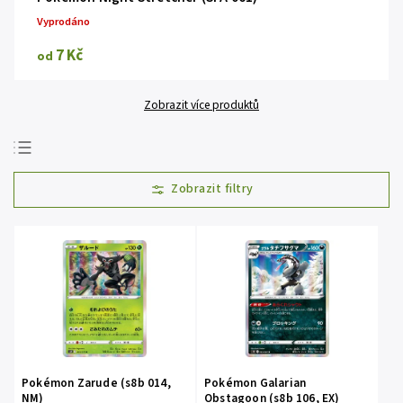
Vyprodáno
7 Kč
od
Zobrazit více produktů
Doporučujeme
Nejlevnější
Nejdražší
Nejprodávanější
Abecedně
Pokémon Zarude (s8b 014,
Pokémon Galarian
NM)
Obstagoon (s8b 106, EX)