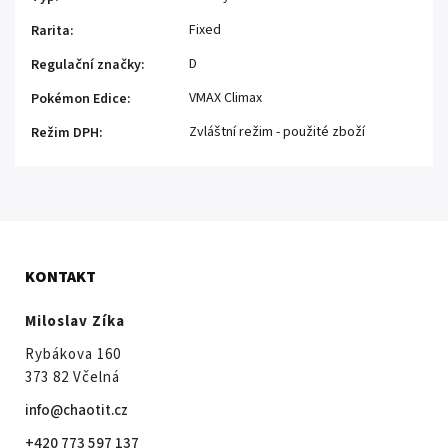
Fixed
Rarita
:
D
Regulační značky
:
VMAX Climax
Pokémon Edice
:
Zvláštní režim - použité zboží
Režim DPH
:
KONTAKT
Miloslav Zíka
Rybákova 160
373 82 Včelná
info@chaotit.cz
+420 773 597 137