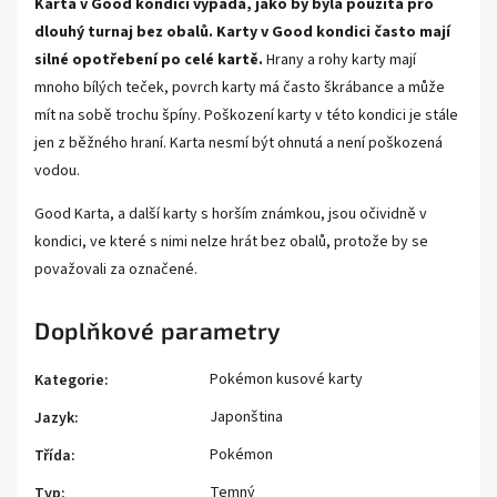
Karta v Good kondici vypadá, jako by byla použita pro
dlouhý turnaj bez obalů. Karty v Good kondici často mají
silné opotřebení po celé kartě.
Hrany a rohy karty mají
mnoho bílých teček, povrch karty má často škrábance a může
mít na sobě trochu špíny. Poškození karty v této kondici je stále
jen z běžného hraní. Karta nesmí být ohnutá a není poškozená
vodou.
Good Karta, a další karty s horším známkou, jsou očividně v
kondici, ve které s nimi nelze hrát bez obalů, protože by se
považovali za označené.
Doplňkové parametry
Pokémon kusové karty
Kategorie
:
Japonština
Jazyk
:
Pokémon
Třída
:
Temný
Typ
: