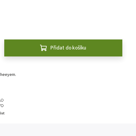
Přidat do košíku
eheeyem.
ílet