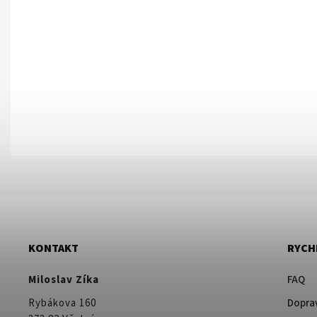
KONTAKT
RYCH
Miloslav Zíka
FAQ
Rybákova 160
Doprav