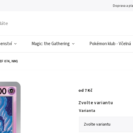
Doprava a pl
šenství
Magic: the Gathering
Pokémon klub - Včelná
F 074, NM)
od
7 Kč
Zvolte variantu
Varianta