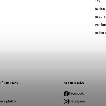
Typ
:
Rarita
:
Regula
Pokémo
Režim 
LÉ ODKAZY
SLEDUJ NÁS
Facebook
a a platba
Instagram