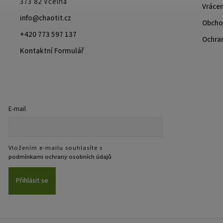
373 82 Včelná
Vrácen
info@chaotit.cz
Obcho
+420 773 597 137
Ochra
Kontaktní Formulář
E-mail
Vložením e-mailu souhlasíte s
podmínkami ochrany osobních údajů
Přihlásit se