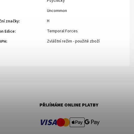
Psychický
Uncommon
H
ční značky
:
Temporal Forces
n Edice
:
Zvláštní režim - použité zboží
DPH
:
PŘIJÍMÁME ONLINE PLATBY
VISA