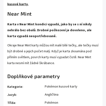
kusové karty.
Near Mint
Karta v Near Mint kondici vypadá, jako by se s ní nikdy
nehrálo bez obalů. Drobné poškození je dovoleno, ale
karta vypadá neopotřebovaně.
Okraje Near Mint karty můžou mít malé bílé tečky, ale tečky musí
být drobné a jejich počet malý. Když je karta zkoumána pod
přímím světlem, povrch karty musí vypadat čistě. Near Mint
karta nesmí mít žádné škrábance.
Doplňkové parametry
Pokémon kusové karty
Kategorie
:
Angličtina
Jazyk
:
Pokémon
Třída
: