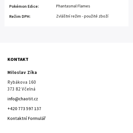
Phantasmal Flames
Pokémon Edice
:
Zvláštní režim - použité zboží
Režim DPH
:
KONTAKT
Miloslav Zíka
Rybákova 160
373 82 Včelná
info@chaotit.cz
+420 773 597 137
Kontaktní Formulář