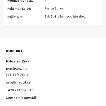
E
Regulační značky
:
Fusion Strike
Pokémon Edice
:
Zvláštní režim - použité zboží
Režim DPH
:
KONTAKT
Miloslav Zíka
Rybákova 160
373 82 Včelná
info@chaotit.cz
+420 773 597 137
Kontaktní Formulář