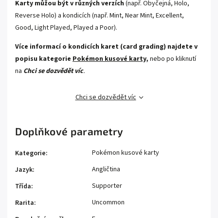
Karty můžou být v různých verzích
(např. Obyčejná, Holo,
Reverse Holo) a kondicích (např. Mint, Near Mint, Excellent,
Good, Light Played, Played a Poor).
Více informací o kondicích karet (card grading) najdete v
popisu kategorie
Pokémon kusové karty,
nebo po kliknutí
na
Chci se dozvědět víc
.
Chci se dozvědět víc
Doplňkové parametry
Pokémon kusové karty
Kategorie
:
Angličtina
Jazyk
:
Supporter
Třída
:
Uncommon
Rarita
: