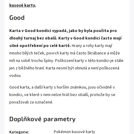
kusové karty.
Good
Karta v Good kondici vypadá, jako by byla použita pro
dlouhý turnaj bez obalů. Karty v Good kondici často mají
silné opotřebení po celé kartě.
Hrany a rohy karty mají
mnoho bílých teček, povrch karty má často škrábance a může
mít na sobě trochu špíny. Poškození karty v této kondici je stále
jen z běžného hraní. Karta nesmí být ohnutá a není poškozená
vodou.
Good karta, a další karty s horším známkou, jsou očividně v
kondici, ve které s nimi nelze hrát bez obalů, protože by se
považovali za označené.
Doplňkové parametry
Pokémon kusové karty
Kategorie
: