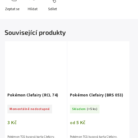
Zeptat se
Hlídat
Sdílet
Související produkty
Pokémon Clefairy (RCL 74)
Pokémon Clefairy (BRS 053)
Momentálně nedostupné
Skladem
(>5 ks)
3 Kč
5 Kč
od
Pokémon TCG kusová karta Clefairy.
Pokémon TCG kusová karta Clefairy.