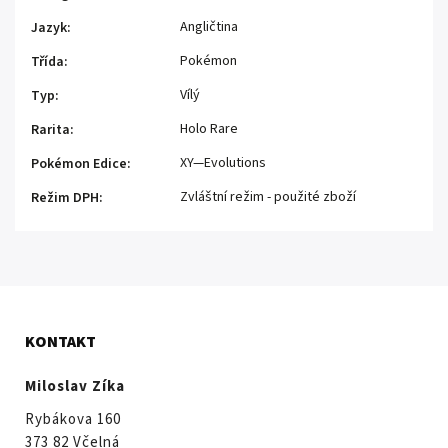
Angličtina
Jazyk
:
Pokémon
Třída
:
Vílý
Typ
:
Holo Rare
Rarita
:
XY—Evolutions
Pokémon Edice
:
Zvláštní režim - použité zboží
Režim DPH
:
KONTAKT
Miloslav Zíka
Rybákova 160
373 82 Včelná