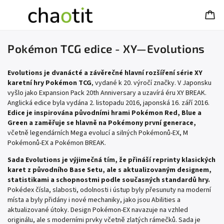
Pokémon TCG edice - XY—Evolutions
Evolutions je dvanácté a závěrečné hlavní rozšíření série XY
karetní hry Pokémon TCG
, vydané k 20. výročí značky. V Japonsku
vyšlo jako Expansion Pack 20th Anniversary a uzavírá éru XY BREAK.
Anglická edice byla vydána 2. listopadu 2016, japonská 16. září 2016.
Edice je inspirována původními hrami Pokémon Red, Blue a
Green a zaměřuje se hlavně na Pokémony první generace,
včetně legendárních Mega evolucí a silných Pokémonů-EX, M
Pokémonů-EX a Pokémon BREAK.
Sada Evolutions je výjimečná tím, že přináší reprinty klasických
karet z původního Base Setu, ale s aktualizovaným designem,
statistikami a schopnostmi podle současných standardů hry.
Pokédex čísla, slabosti, odolnosti i ústup byly přesunuty na moderní
místa a byly přidány i nové mechaniky, jako jsou Abilities a
aktualizované útoky. Design Pokémon-EX navazuje na vzhled
originálu, ale s moderními prvky včetně zlatých rámečků. Sada je