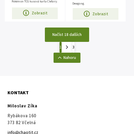
Pokémon TCG kusová karta Clefairy.
Dewgong.
Zobrazit
Zobrazit
Načíst 18 dalších
1
3
Nahoru
KONTAKT
Miloslav Zíka
Rybákova 160
373 82 Včelná
info@chaotit.cz