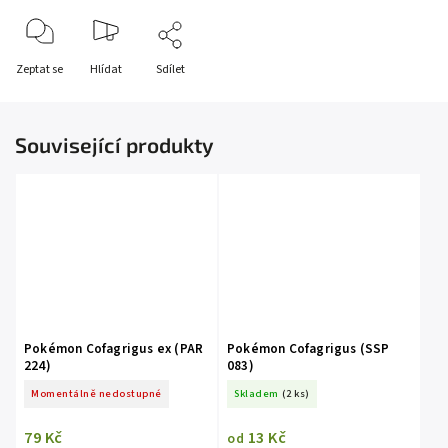
Zeptat se
Hlídat
Sdílet
Související produkty
Pokémon Cofagrigus ex (PAR
Pokémon Cofagrigus (SSP
224)
083)
Momentálně nedostupné
Skladem
(2 ks)
79 Kč
13 Kč
od