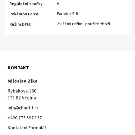
G
Regulační značky
:
Paradox Rift
Pokémon Edice
:
Zvláštní režim - použité zboží
Režim DPH
:
KONTAKT
Miloslav Zíka
Rybákova 160
373 82 Včelná
info@chaotit.cz
+420 773 597 137
Kontaktní Formulář