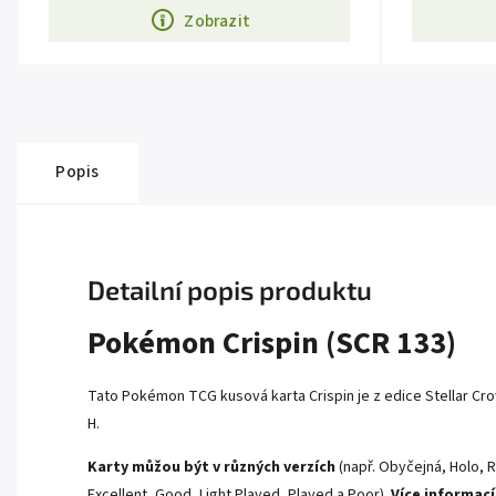
Zobrazit
Popis
Detailní popis produktu
Pokémon Crispin (SCR 133)
Tato Pokémon TCG kusová karta Crispin je z edice Stellar Cro
H.
Karty můžou být v různých verzích
(např. Obyčejná, Holo, R
Excellent, Good, Light Played, Played a Poor).
Více informací