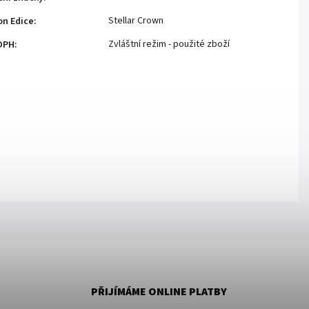
Stellar Crown
n Edice
:
Zvláštní režim - použité zboží
DPH
:
PŘIJÍMÁME ONLINE PLATBY