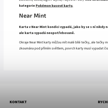
kategorie
Pokémon kusové karty.
Near Mint
Karta v Near Mint kondici vypadá, jako by se s ní nikdy
ale karta vypadá neopotřebovaně.
Okraje Near Mint karty můžou mít malé bílé tečky, ale tečky mu
zkoumána pod přímím světlem, povrch karty musí vypadat čist
KONTAKT
RYCH