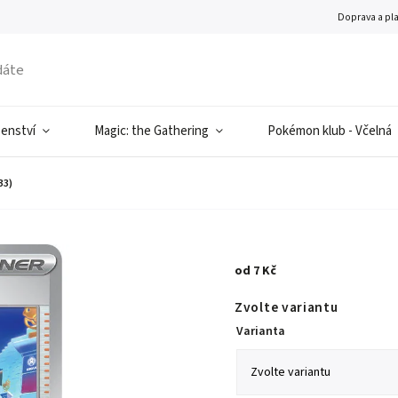
Doprava a pl
šenství
Magic: the Gathering
Pokémon klub - Včelná
33)
od
7 Kč
Zvolte variantu
Varianta