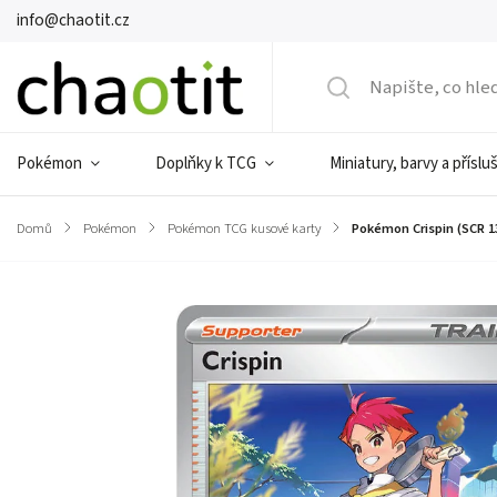
info@chaotit.cz
Pokémon
Doplňky k TCG
Miniatury, barvy a příslu
Domů
/
Pokémon
/
Pokémon TCG kusové karty
/
Pokémon Crispin (SCR 1