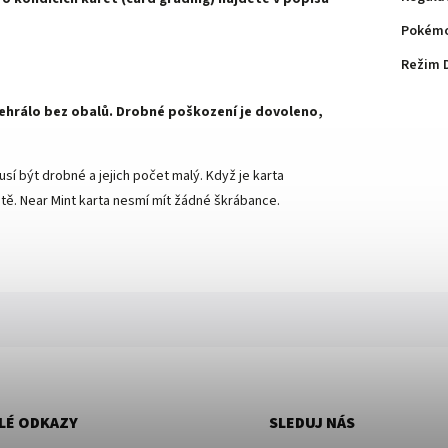
Pokémo
Režim 
 nehrálo bez obalů. Drobné poškození je dovoleno,
sí být drobné a jejich počet malý. Když je karta
ě. Near Mint karta nesmí mít žádné škrábance.
LÉ ODKAZY
SLEDUJ NÁS