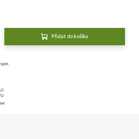
Přidat do košíku
spin.
ílet