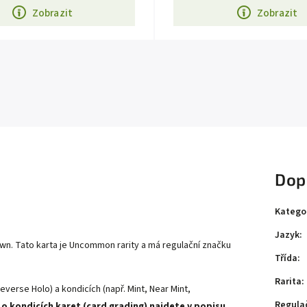
Zobrazit
Zobrazit
Dop
Katego
Jazyk
:
wn. Tato karta je Uncommon rarity a má regulační značku
Třída
:
Rarita
:
everse Holo) a kondicích (např. Mint, Near Mint,
Regula
 o kondicích karet (card grading) najdete v popisu