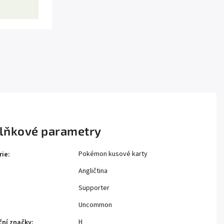
lňkové parametry
Pokémon kusové karty
rie
:
Angličtina
Supporter
Uncommon
H
ční značky
: