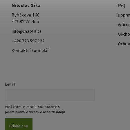
Miloslav Zíka
FAQ
Rybákova 160
Doprav
373 82 Včelná
Vrácen
info@chaotit.cz
Obcho
+420 773 597 137
Ochra
Kontaktní Formulář
E-mail
Vložením e-mailu souhlasíte s
podmínkami ochrany osobních údajů
Přihlásit se