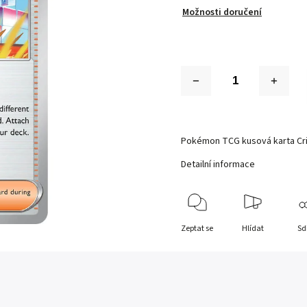
Možnosti doručení
Pokémon TCG kusová karta Cri
Detailní informace
Zeptat se
Hlídat
Sd