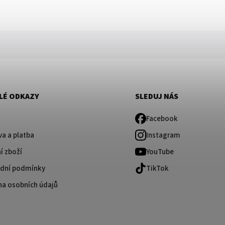
LÉ ODKAZY
SLEDUJ NÁS
Facebook
a a platba
Instagram
í zboží
YouTube
dní podmínky
TikTok
na osobních údajů