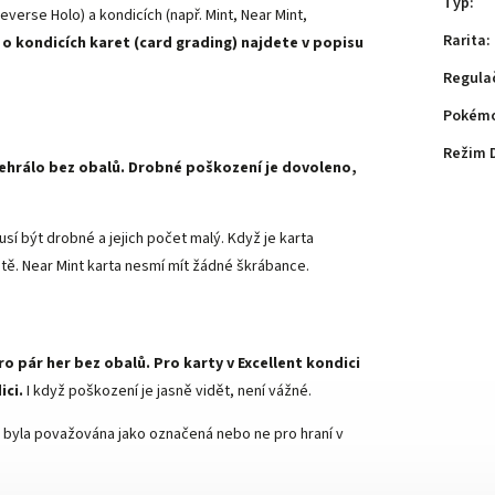
Typ
:
everse Holo) a kondicích (např. Mint, Near Mint,
Rarita
:
 o kondicích karet (card grading) najdete v popisu
Regula
Pokémo
Režim 
 nehrálo bez obalů. Drobné poškození je dovoleno,
sí být drobné a jejich počet malý. Když je karta
ě. Near Mint karta nesmí mít žádné škrábance.
ro pár her bez obalů. Pro karty v Excellent kondici
ici.
I když poškození je jasně vidět, není vážné.
arta byla považována jako označená nebo ne pro hraní v