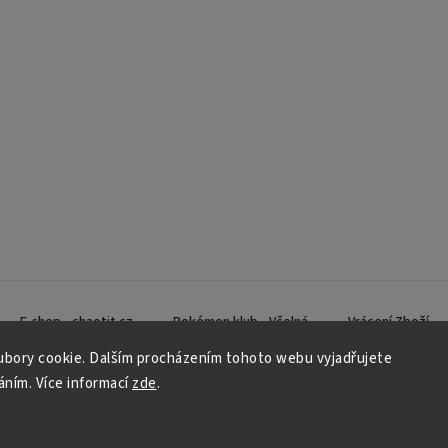
E-shop - chaotit.cz
Pokémon klub - Včelná
Vrácení Zboží
bory cookie. Dalším procházením tohoto webu vyjadřujete
váním. Více informací
zde
.
Copyright 2026
CHAOTIT
. Všechna práva vyhrazena.
Vytvořil
Shoptet
| Design
Shoptak.cz