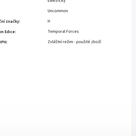
Elektrický
Uncommon
H
ční značky
:
Temporal Forces
n Edice
:
Zvláštní režim - použité zboží
DPH
: