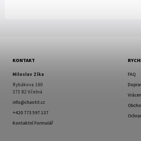
KONTAKT
RYCH
Miloslav Zíka
FAQ
Rybákova 160
Doprav
373 82 Včelná
Vrácen
info@chaotit.cz
Obcho
+420 773 597 137
Ochra
Kontaktní Formulář