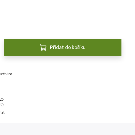
Přidat do košíku
tivire.
ílet