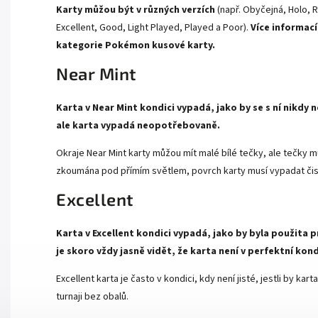
Karty můžou být v různých verzích
(např. Obyčejná, Holo, R
Excellent, Good, Light Played, Played a Poor).
Více informací
kategorie
Pokémon kusové karty.
Near Mint
Karta v Near Mint kondici vypadá, jako by se s ní nikdy
ale karta vypadá neopotřebovaně.
Okraje Near Mint karty můžou mít malé bílé tečky, ale tečky mu
zkoumána pod přímím světlem, povrch karty musí vypadat čist
Excellent
Karta v Excellent kondici vypadá, jako by byla použita p
je skoro vždy jasně vidět, že karta není v perfektní kond
Excellent karta je často v kondici, kdy není jisté, jestli by k
turnaji bez obalů.