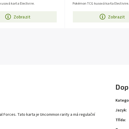
sová karta Electivire.
Pokémon TCG kusová karta Electivire
Zobrazit
Zobrazit
Dop
Katego
Jazyk
:
l Forces
. Tato karta je
Uncommon
rarity a má regulační
Třída
: